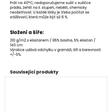
Prát na 40°C, nedoporučujeme sušit v sušičce
prádla, žehlit na II. stupeň, nebělit, chemicky
neošetřovat. U každé látky je třeba počítat se
srážlivostí, která může být až 6 %.
Složení a šíře:
210 g/m2 s elastanem / 95% bavlna, 5% elastan /
140 cm
Výrobce udává odchylku v gramáži, šíři a barevnosti
+/-5%
.
Související produkty