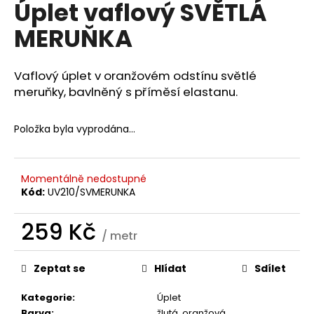
Úplet vaflový SVĚTLÁ
a
MERUŇKA
j
í
t
Vaflový úplet v oranžovém odstínu světlé
?
meruňky, bavlněný s příměsí elastanu.
Položka byla vyprodána…
HLEDAT
Momentálně nedostupné
Kód:
UV210/SVMERUNKA
D
259 Kč
/ metr
o
Měrná
p
cena:
o
Zeptat se
Hlídat
Sdílet
r
Kategorie
:
Úplet
u
Barva
:
žlutá
,
oranžová