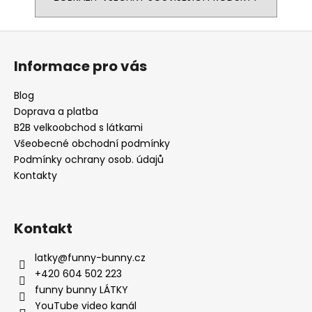
Z
á
Informace pro vás
p
a
Blog
t
Doprava a platba
í
B2B velkoobchod s látkami
Všeobecné obchodní podmínky
Podmínky ochrany osob. údajů
Kontakty
Kontakt
latky
@
funny-bunny.cz
+420 604 502 223
funny bunny LÁTKY
YouTube video kanál