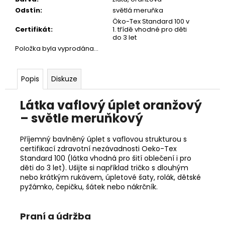
č
Odstín
:
světlá meruňka
u
Öko-Tex Standard 100 v
j
Certifikát
:
1. třídě vhodné pro děti
e
do 3 let
m
Položka byla vyprodána…
e
Popis
Diskuze
Látka vaflový úplet oranžový
– světle meruňkový
Příjemný bavlněný úplet s vaflovou strukturou s
certifikací zdravotní nezávadnosti Oeko-Tex
Standard 100 (látka vhodná pro šití oblečení i pro
děti do 3 let). Ušijte si například tričko s dlouhým
nebo krátkým rukávem, úpletové šaty, rolák, dětské
pyžámko, čepičku, šátek nebo nákrčník.
Praní a údržba