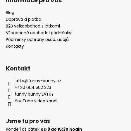
Informace pro vás
p
a
Blog
t
Doprava a platba
í
B2B velkoobchod s látkami
Všeobecné obchodní podmínky
Podmínky ochrany osob. údajů
Kontakty
Kontakt
latky
@
funny-bunny.cz
+420 604 502 223
funny bunny LÁTKY
YouTube video kanál
Jsme tu pro vás
Pondělí až pátek
od 8 do 15:30 hodin