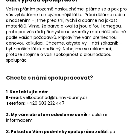
Vašim přáním pozorně nasloucháme, ptáme se a pak pro
vás vyhledáme tu nejvhodnější látku. Práci děláme rádi a
s nadšením – jsme precizní, rychlí a dbáme na jakost
materiálů. Víme, že barva a kvalita jsou alfou i omegou,
proto pro vás rádi přichystáme vzorníky materiálů přesně
podle vašich požadavků. Připravíme vám přehlednou
cenovou kalkulaci. Chceme, abyste Vy – náš zákazník –
byl z našich látek nadšený. Nebojíme se reklamací,
protože stojíme o vaši spokojenost a dlouhodobou
spolupráci.
Chcete s námi spolupracovat?
1. Kontaktujte nás:
E-mail:
velkoobchod@funny-bunny.cz
Telefon:
+420 603 232 447
2. My vám obratem odešleme ceník
s dalšími
informacemi.
3. Pokud se Vám podmínky spolupráce zalíbí
, po