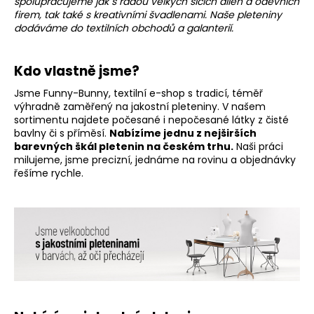
spolupracujeme jak s řadou velkých šicích dílen a oděvních
a
firem, tak také s kreativními švadlenami. Naše pleteniny
dodáváme do textilních obchodů a galanterií.
j
í
t
Kdo vlastně jsme?
?
Jsme Funny-Bunny, textilní e-shop s tradicí, téměř
výhradně zaměřený na jakostní pleteniny. V našem
sortimentu najdete počesané i nepočesané látky z čisté
bavlny či s příměsí.
Nabízíme jednu z nejširších
barevných škál pletenin na českém trhu.
Naši práci
milujeme, jsme precizní, jednáme na rovinu a objednávky
HLEDAT
řešíme rychle.
D
o
p
o
r
u