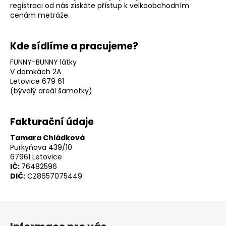
registraci od nás získáte přístup k velkoobchodním
cenám metráže.
Kde sídlíme a pracujeme?
FUNNY-BUNNY látky
V domkách 2A
Letovice 679 61
(bývalý areál šamotky)
Fakturační údaje
Tamara Chládková
Purkyňova 439/10
67961 Letovice
IČ:
76482596
DIČ:
CZ8657075449
Z
á