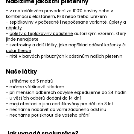
č
Nabízíme jakostní pleteniny
u
- v materiálovém provedení ze 100% bavlny nebo v
j
kombinaci s elastanem, PES nebo třeba lurexem
e
- teplákoviny v
počesané
i
nepočesané
variantě,
úplety
a
m
náplety
e
-
úplety a teplákoviny potištěné
autorským vzorem, který
jinde nenajdete
-
svetroviny
a další látky, jako například
oděvní koženky
či
polar fleece
-
nitě
v barvách příbuzných k odstínům našich pletenin
Naše látky
- stříháme od 5 metrů
- máme většinově skladem
- při menších odběrech obvykle expedujeme do 24 hodin
- u větších odběrů dodání do 14 dní
- mají atestaci a jsou certifikovány pro děti do 3 let
- necháme nabarvit do vámi žádaného odstínu
- necháme potisknout dle vašeho přání
Jak vypadá spolupráce?