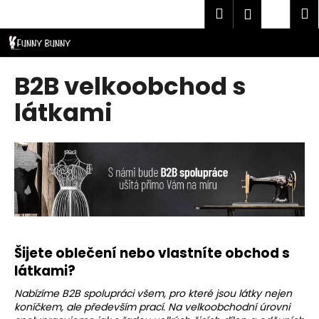
K
Přejít
Hledat
Náku
M
Přihlášen
CZK
na
o
obsah
Zpět
Zpět
košík
š
í
C
B2B velkoobchod s
k
o
látkami
p
o
t
ř
e
b
u
j
Šijete oblečení nebo vlastníte obchod s
e
látkami?
t
Nabízíme B2B spolupráci všem, pro které jsou látky nejen
e
koníčkem, ale především prací. Na velkoobchodní úrovni
n