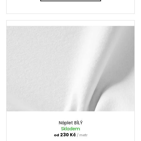
Náplet BÍLÝ
Skladem
230 Kč
od
/ metr