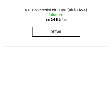
NTF univerzální nit ECRU (BÍLÁ KÁVA)
Skladem
24 Kč
od
/ ks
DETAIL