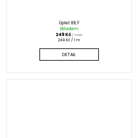
Úplet BÍLÝ
Skladem
249 Kč
/ metr
Měrná
249 Kč / 1 m
cena:
DETAIL