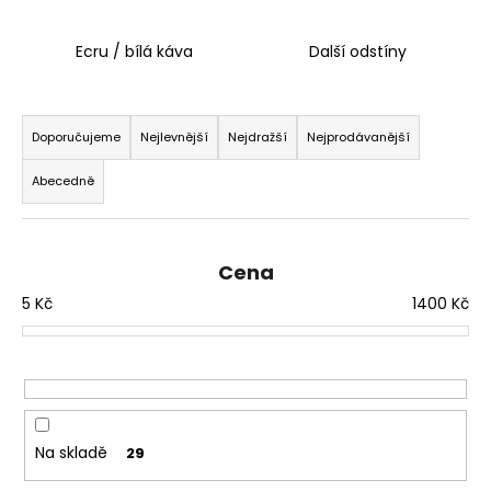
č
u
j
Ecru / bílá káva
Další odstíny
e
m
Ř
e
a
Doporučujeme
Nejlevnější
Nejdražší
Nejprodávanější
z
Abecedně
e
n
í
Cena
p
5
Kč
1400
Kč
r
o
d
u
k
t
Na skladě
29
ů