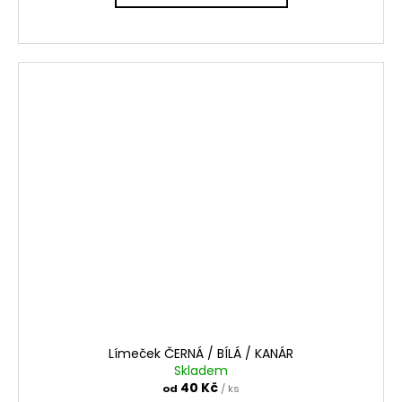
Límeček ČERNÁ / BÍLÁ / KANÁR
Skladem
40 Kč
od
/ ks