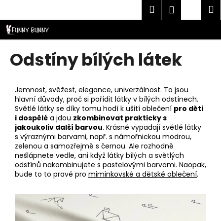
K
Přejít
Hledat
Náku
M
Přihlášen
CZK
na
o
obsah
Zpět
Zpět
košík
š
í
C
Odstíny bílých látek
k
o
p
o
Jemnost, svěžest, elegance, univerzálnost. To jsou
hlavní důvody, proč si pořídit látky v bílých odstínech.
t
Světlé látky se díky tomu hodí k ušití oblečení
pro děti
ř
i dospělé
a jdou
zkombinovat prakticky s
jakoukoliv další barvou
. Krásně vypadají světlé látky
e
s výraznými barvami, např. s námořnickou modrou,
b
zelenou a samozřejmě s černou. Ale rozhodně
u
nešlápnete vedle, ani když látky bílých a světlých
odstínů nakombinujete s pastelovými barvami. Naopak,
j
bude to to pravé pro
miminkovské a dětské oblečení
.
e
t
e
n