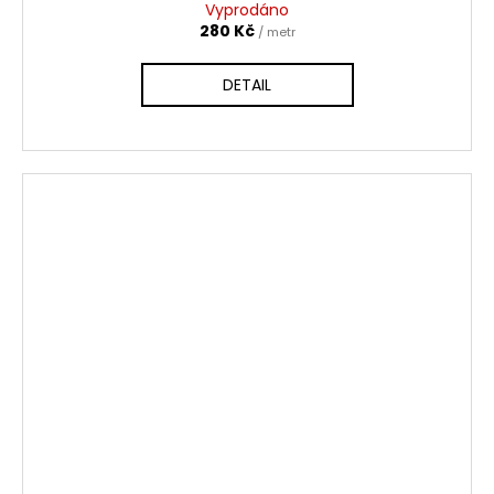
Vyprodáno
280 Kč
/ metr
DETAIL