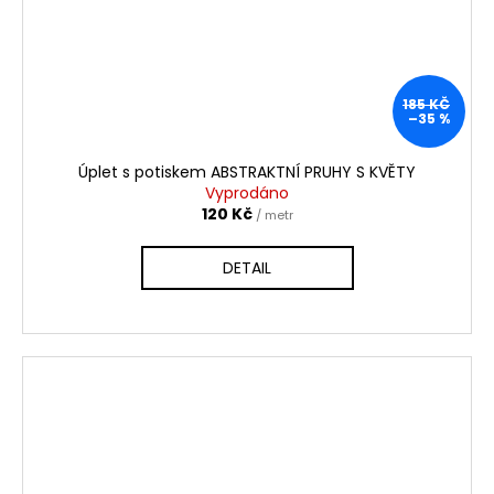
185 KČ
–35 %
Úplet s potiskem ABSTRAKTNÍ PRUHY S KVĚTY
Vyprodáno
120 Kč
/ metr
DETAIL