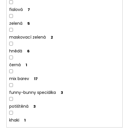
fialová
7
zelená
5
maskovací zelená
2
hnědá
6
černá
1
mix barev
17
funny-bunny speciálka
3
potištěná
3
khaki
1