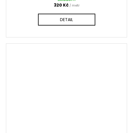
320 Kč
/ metr
DETAIL