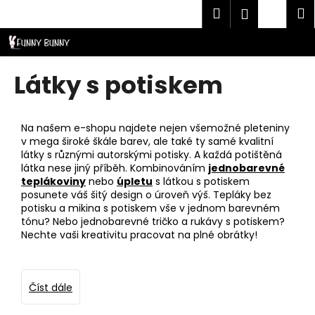
K
Přejít
Hledat
Náku
M
Přihlášen
CZK
na
o
obsah
Zpět
Zpět
košík
š
í
C
Látky s potiskem
k
o
p
o
Na našem e-shopu najdete nejen všemožné pleteniny
v mega široké škále barev, ale také ty samé kvalitní
t
látky s různými autorskými potisky. A každá potištěná
ř
látka nese jiný příběh. Kombinováním
jednobarevné
teplákoviny
nebo
úpletu
s látkou s potiskem
e
posunete váš šitý design o úroveň výš. Tepláky bez
b
potisku a mikina s potiskem vše v jednom barevném
u
tónu? Nebo jednobarevné tričko a rukávy s potiskem?
Nechte vaši kreativitu pracovat na plné obrátky!
j
e
t
Číst dále
e
n