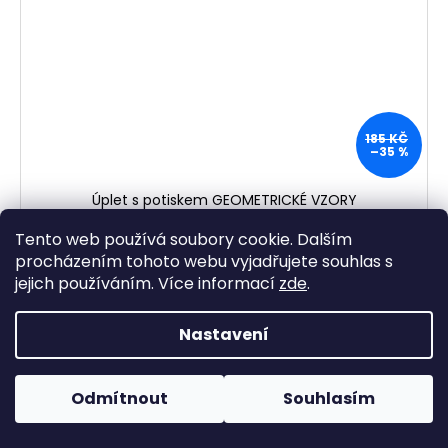
185 KČ
–35 %
Úplet s potiskem GEOMETRICKÉ VZORY
Vyprodáno
Tento web používá soubory cookie. Dalším
120 Kč
/ metr
procházením tohoto webu vyjadřujete souhlas s
jejich používáním. Více informací
zde
.
DETAIL
Nastavení
Odmítnout
Souhlasím