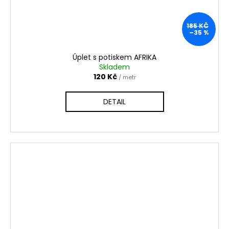
185 KČ
–35 %
Úplet s potiskem AFRIKA
Skladem
120 Kč
/ metr
DETAIL