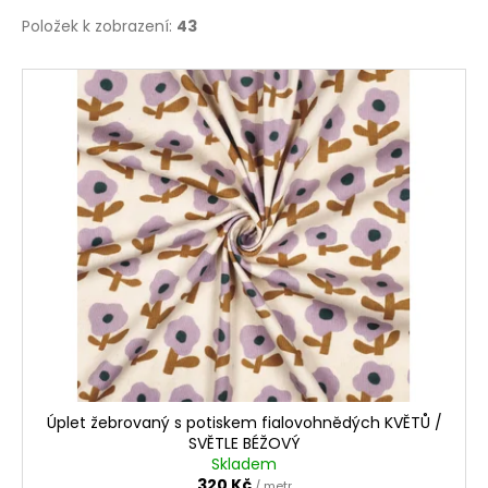
Položek k zobrazení:
43
V
ý
p
i
s
p
r
o
d
u
k
t
ů
Úplet žebrovaný s potiskem fialovohnědých KVĚTŮ /
SVĚTLE BÉŽOVÝ
Skladem
320 Kč
/ metr