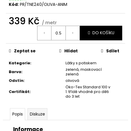
č
Kód:
PR/TNE240/OLIVA-ANIM
u
j
339 Kč
e
/ metr
m
Měrná
e
DO KOŠÍKU
cena:
Zeptat se
Hlídat
Sdílet
Kategorie
:
Látky s potiskem
zelená
,
maskovací
Barva
:
zelená
Odstín
:
olivová
Öko-Tex Standard 100 v
Certifikát
:
1. třídě vhodné pro děti
do 3 let
Popis
Diskuze
Informace