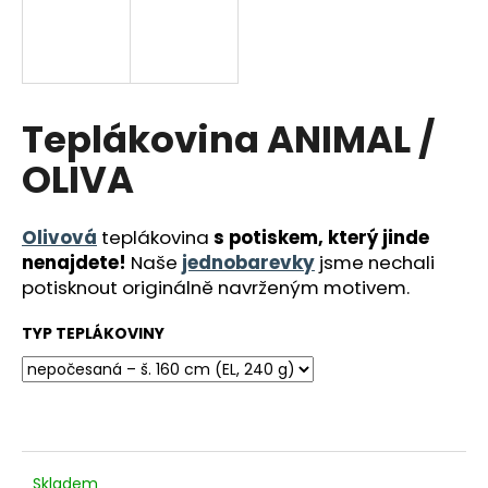
a
j
í
t
Teplákovina ANIMAL /
?
OLIVA
Olivová
teplákovina
s potiskem, který jinde
HLEDAT
nenajdete!
Naše
jednobarevky
jsme nechali
potisknout originálně navrženým motivem.
TYP TEPLÁKOVINY
D
o
p
o
r
u
Skladem