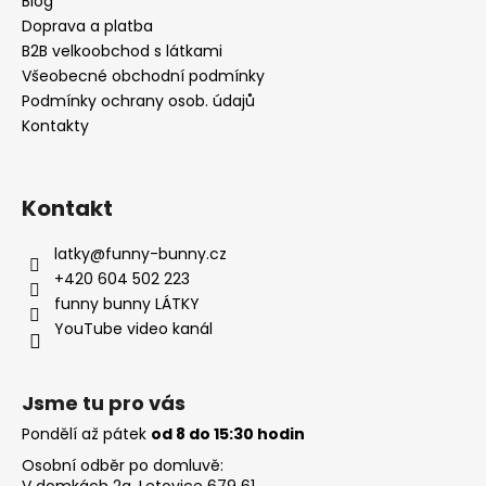
Blog
t
Doprava a platba
í
B2B velkoobchod s látkami
Všeobecné obchodní podmínky
Podmínky ochrany osob. údajů
Kontakty
Kontakt
latky
@
funny-bunny.cz
+420 604 502 223
funny bunny LÁTKY
YouTube video kanál
Jsme tu pro vás
Pondělí až pátek
od 8 do 15:30 hodin
Osobní odběr po domluvě:
V domkách 2a, Letovice 679 61