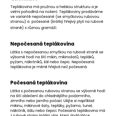
Teplákovina má pružnou a hebkou strukturu a je
velmi pohodlná na nošení. Teplákoviny prodáváme
ve variantě nepočesané (se smyčkovou rubovou
stranou) a počesané (krátký hřejivý plyš na rubové
straně) s různou gramáží.
Nepočesaná teplákovina
Látka s nepočesanou smyčkou na rubové straně se
výborně hodí na šití mikin, mikinošatů, tepláků,
pyžam, nákrčníků, šál nebo čepic. Nepočesaná
teplákovina je méně hřejivá než počesaná.
Počesaná teplákovina
Látka s počesanou rubovou stranou se výborně hodí
na šití oblečení do chladnějšího podzimního,
zimního nebo jarního počasí. Ušijte si například
mikinu, mikinové šaty, tepláky, pyžamo, tunel,
nákrčník, šálu nebo čepici. Počesaná teplákovina má
z rubové strany krátký vlas, který dodá látce