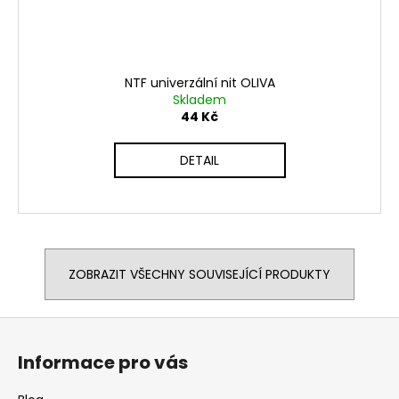
NTF univerzální nit OLIVA
Skladem
44 Kč
DETAIL
ZOBRAZIT VŠECHNY SOUVISEJÍCÍ PRODUKTY
Z
á
Informace pro vás
p
a