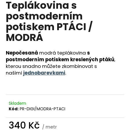
Teplákovina s
a
postmoderním
j
í
potiskem PTÁCI /
t
MODRÁ
?
Nepočesaná
modrá
teplákovina
s
postmoderním potiskem kreslených ptáků
,
kterou snadno můžete zkombinovat s
HLEDAT
našimi
jednobarevkami
.
D
o
Skladem
p
Kód:
PR-DIGI/MODRA-PTACI
o
r
340 Kč
u
/ metr