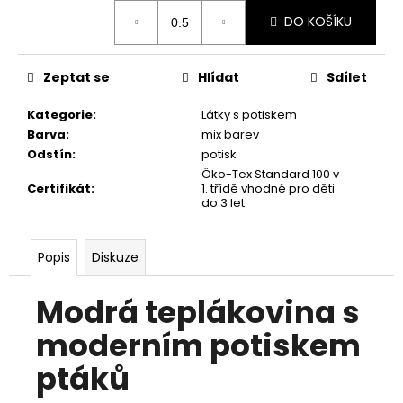
č
Měrná
u
DO KOŠÍKU
cena:
j
e
Zeptat se
Hlídat
Sdílet
m
e
Kategorie
:
Látky s potiskem
Barva
:
mix barev
Odstín
:
potisk
Öko-Tex Standard 100 v
Certifikát
:
1. třídě vhodné pro děti
do 3 let
Popis
Diskuze
Modrá teplákovina s
moderním potiskem
ptáků