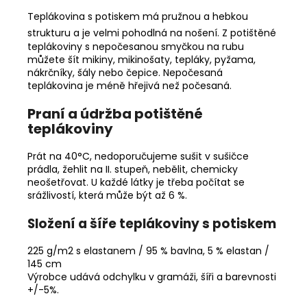
Teplákovina s potiskem má pružnou a hebkou
strukturu a je velmi pohodlná na nošení.
Z potištěné
teplákoviny s nepočesanou smyčkou na rubu
můžete šít mikiny, mikinošaty, tepláky, pyžama,
nákrčníky, šály nebo čepice. Nepočesaná
teplákovina je méně hřejivá než počesaná.
Praní a údržba potištěné
teplákoviny
Prát na 40°C, nedoporučujeme sušit v sušičce
prádla, žehlit na II. stupeň, nebělit, chemicky
neošetřovat. U každé látky je třeba počítat se
srážlivostí, která může být až 6 %.
Složení a šíře teplákoviny s potiskem
225 g/m2 s elastanem / 95 % bavlna, 5 % elastan /
145 cm
Výrobce udává odchylku v gramáži, šíři a barevnosti
+/-5%.