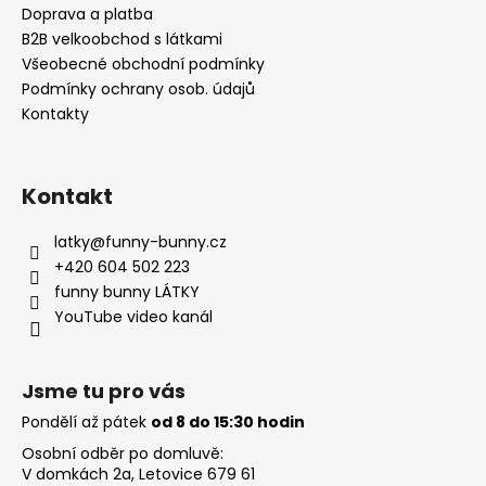
t
Doprava a platba
í
B2B velkoobchod s látkami
Všeobecné obchodní podmínky
Podmínky ochrany osob. údajů
Kontakty
Kontakt
latky
@
funny-bunny.cz
+420 604 502 223
funny bunny LÁTKY
YouTube video kanál
Jsme tu pro vás
Pondělí až pátek
od 8 do 15:30 hodin
Osobní odběr po domluvě:
V domkách 2a, Letovice 679 61