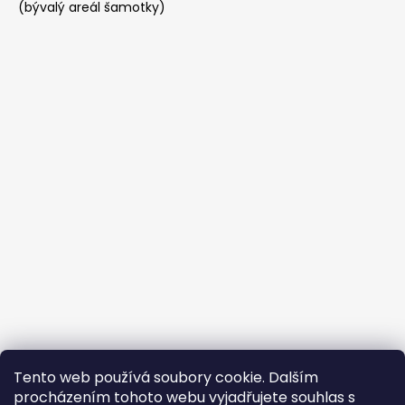
(bývalý areál šamotky)
Tento web používá soubory cookie. Dalším
Buďte členem FB skupiny
procházením tohoto webu vyjadřujete souhlas s