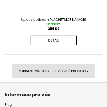
Úplet s potiskem PLACHETNICE NA MOŘI
Skladem
299 Kč
DETAIL
ZOBRAZIT VŠECHNY SOUVISEJÍCÍ PRODUKTY
Z
á
Informace pro vás
p
a
Blog