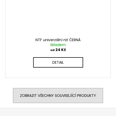
NTF univerzální nit ČERNÁ
Skladem
24 Kč
od
DETAIL
ZOBRAZIT VŠECHNY SOUVISEJÍCÍ PRODUKTY
Z