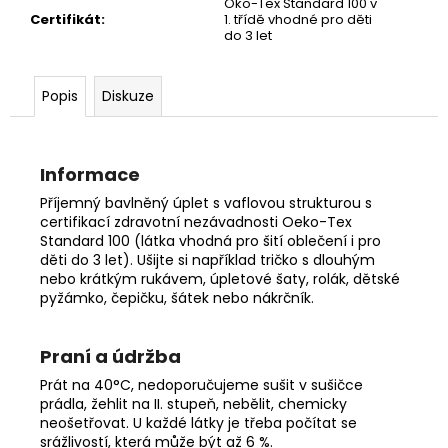
č
Öko-Tex Standard 100 v
Certifikát
:
1. třídě vhodné pro děti
u
do 3 let
j
e
m
Popis
Diskuze
e
Informace
Příjemný bavlněný úplet s vaflovou strukturou s
certifikací zdravotní nezávadnosti Oeko-Tex
Standard 100 (látka vhodná pro šití oblečení i pro
děti do 3 let). Ušijte si například tričko s dlouhým
nebo krátkým rukávem, úpletové šaty, rolák, dětské
pyžámko, čepičku, šátek nebo nákrčník.
Praní a údržba
Prát na 40°C, nedoporučujeme sušit v sušičce
prádla, žehlit na II. stupeň, nebělit, chemicky
neošetřovat. U každé látky je třeba počítat se
srážlivostí, která může být až 6 %.