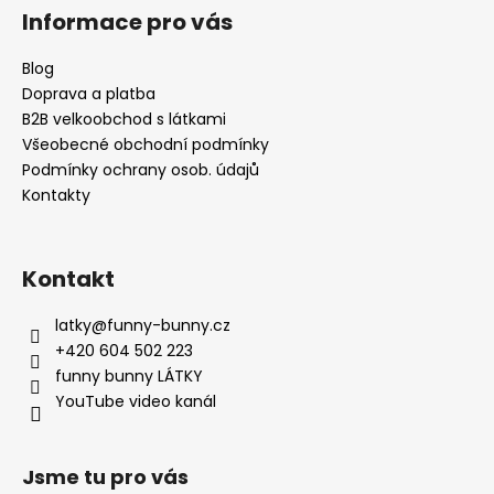
á
Informace pro vás
p
a
Blog
t
Doprava a platba
í
B2B velkoobchod s látkami
Všeobecné obchodní podmínky
Podmínky ochrany osob. údajů
Kontakty
Kontakt
latky
@
funny-bunny.cz
+420 604 502 223
funny bunny LÁTKY
YouTube video kanál
Jsme tu pro vás