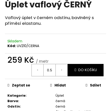
Úplet vaflový ČERNÝ
a
j
Vaflový úplet v černém odstínu, bavlněný s
í
příměsí elastanu.
t
?
Skladem
Kód:
UV210/CERNA
259 Kč
HLEDAT
/ metr
Měrná
DO KOŠÍKU
cena:
D
o
Zeptat se
Hlídat
Sdílet
p
o
Kategorie
:
Úplet
r
Barva
:
černá
u
Odstín
:
černá