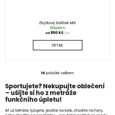
Zbytkový balíček MIX
Skladem
650 Kč
od
/ ks
DETAIL
14
položek celkem
O
v
Sportujete? Nekupujte oblečení
l
– ušijte si ho z metráže
á
d
funkčního úpletu!
a
c
Ať už běháte, lyžujete, jezdíte na kole, chodíte na hory,
í