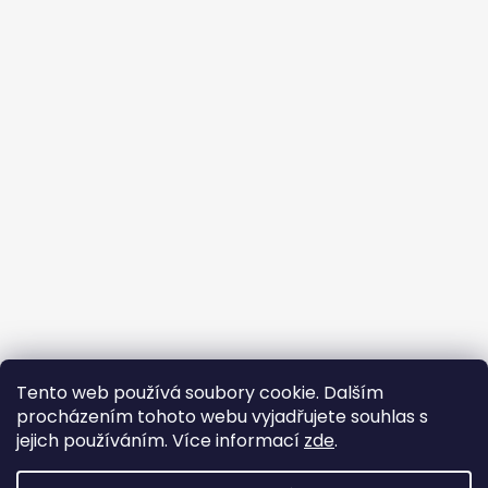
Tento web používá soubory cookie. Dalším
Buďte členem FB skupiny
procházením tohoto webu vyjadřujete souhlas s
jejich používáním. Více informací
zde
.