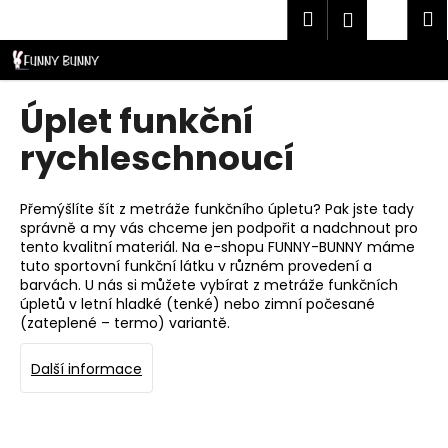
K
Přejít
Hledat
Náku
M
Přihlášen
CZK
na
o
obsah
Zpět
Zpět
košík
š
í
C
Úplet funkční
k
o
rychleschnoucí
p
o
t
Přemýšlíte šít z metráže funkčního úpletu? Pak jste tady
správně a my vás chceme jen podpořit a nadchnout pro
ř
tento kvalitní materiál. Na e-shopu FUNNY-BUNNY máme
e
tuto sportovní funkční látku v různém provedení a
barvách. U nás si můžete vybírat z metráže funkčních
b
úpletů v letní hladké (tenké) nebo zimní počesané
u
(zateplené – termo) variantě.
j
e
Další informace
t
e
Ř
n