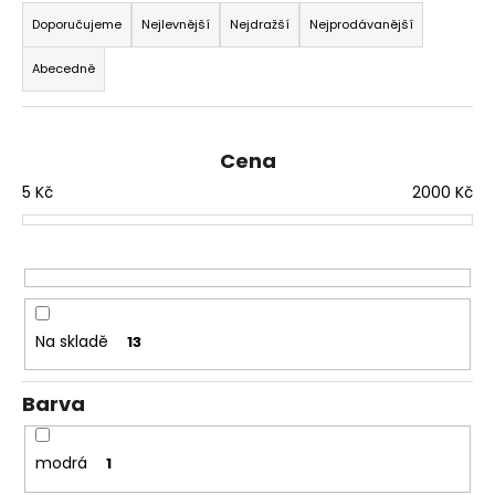
a
a
Doporučujeme
Nejlevnější
Nejdražší
Nejprodávanější
z
j
Abecedně
e
í
n
t
í
?
Cena
p
5
Kč
2000
Kč
r
o
d
HLEDAT
u
k
t
Na skladě
13
D
ů
o
p
Barva
o
r
modrá
1
u