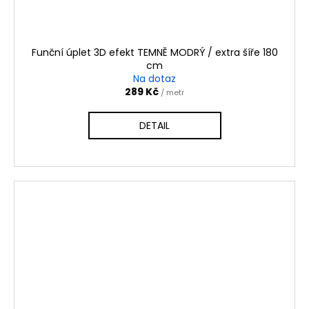
Funční úplet 3D efekt TEMNĚ MODRÝ / extra šíře 180
cm
Na dotaz
289 Kč
/ metr
DETAIL