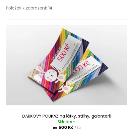
č
u
Položek k zobrazení:
14
j
e
V
m
ý
e
p
i
s
p
r
o
d
u
k
t
ů
DÁRKOVÝ POUKAZ na látky, střihy, galanterii
Skladem
500 Kč
od
/ ks