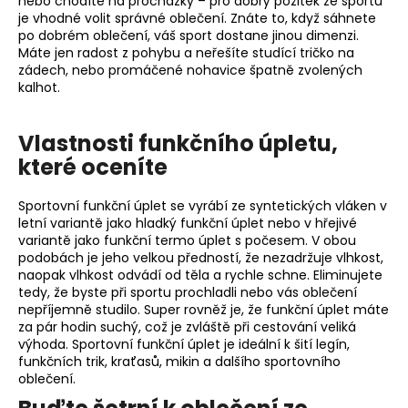
nebo chodíte na procházky – pro dobrý požitek ze sportu
p
je vhodné volit správné oblečení. Znáte to, když sáhnete
po dobrém oblečení, váš sport dostane jinou dimenzi.
r
Máte jen radost z pohybu a neřešíte studící tričko na
v
zádech, nebo promáčené nohavice špatně zvolených
k
kalhot.
y
v
ý
Vlastnosti funkčního úpletu,
p
které oceníte
i
s
Sportovní funkční úplet se vyrábí ze syntetických vláken v
u
letní variantě jako hladký funkční úplet nebo v hřejivé
variantě jako funkční termo úplet s počesem. V obou
podobách je jeho velkou předností, že nezadržuje vlhkost,
naopak vlhkost odvádí od těla a rychle schne. Eliminujete
tedy, že byste při sportu prochladli nebo vás oblečení
nepříjemně studilo. Super rovněž je, že funkční úplet máte
za pár hodin suchý, což je zvláště při cestování veliká
výhoda. Sportovní funkční úplet je ideální k šití legín,
funkčních trik, kraťasů, mikin a dalšího sportovního
oblečení.