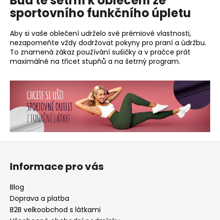
Buďte šetrní k oblečení ze
sportovního funkčního úpletu
Aby si vaše oblečení udrželo své prémiové vlastnosti,
nezapomeňte vždy dodržovat pokyny pro praní a údržbu.
To znamená zákaz používání sušičky a v pračce prát
maximálně na třicet stupňů a na šetrný program.
Z
á
Informace pro vás
p
a
Blog
t
Doprava a platba
í
B2B velkoobchod s látkami