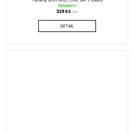
Tištěný střih ÚPLETOVÉ ŠATY Laura
Skladem
329 Kč
/ ks
DETAIL