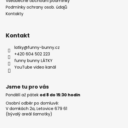
Všeobecné obchodní podmínky
Podmínky ochrany osob. údajů
Kontakty
Kontakt
latky
@
funny-bunny.cz
+420 604 502 223
funny bunny LÁTKY
YouTube video kanál
Jsme tu pro vás
Pondělí až pátek
od 8 do 15:30 hodin
Osobní odběr po domluvě:
V domkách 2a, Letovice 679 61
(bývalý areál šamotky)