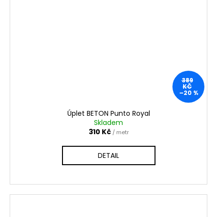
389
KČ
–20 %
Úplet BETON Punto Royal
Skladem
310 Kč
/ metr
DETAIL