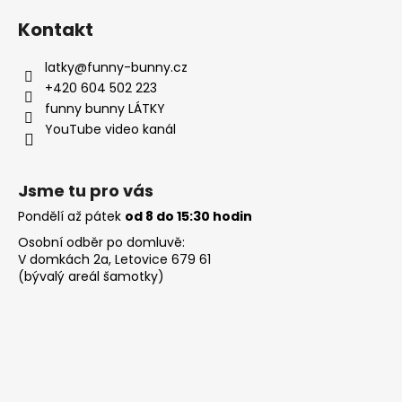
v
ý
Kontakt
p
i
latky
@
funny-bunny.cz
s
+420 604 502 223
u
funny bunny LÁTKY
YouTube video kanál
Jsme tu pro vás
Pondělí až pátek
od 8 do 15:30 hodin
Osobní odběr po domluvě:
V domkách 2a, Letovice 679 61
(bývalý areál šamotky)