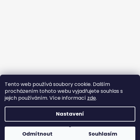
Tento web používá soubory cookie. Dalším
Buďte členem FB skupiny
procházením tohoto webu vyjadřujete souhlas s
jejich používáním. Více informací
zde
.
Nastavení
Vytvořil Shoptet
Copyright 2026
FUNNY-BUNNY látky
. Všechna práva
Odmítnout
Souhlasím
vyhrazena.