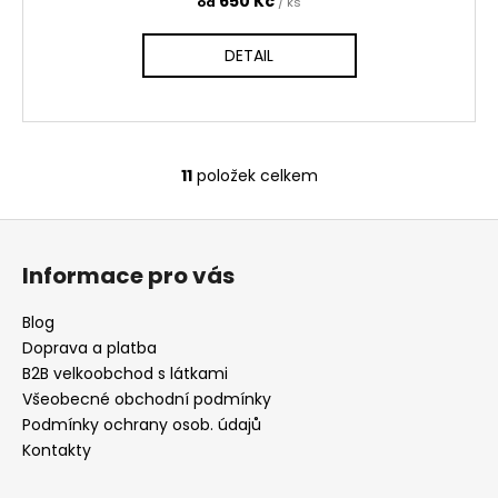
650 Kč
od
/ ks
DETAIL
11
položek celkem
O
v
Z
l
á
á
Informace pro vás
d
p
a
a
Blog
c
t
Doprava a platba
í
í
B2B velkoobchod s látkami
p
Všeobecné obchodní podmínky
r
Podmínky ochrany osob. údajů
v
Kontakty
k
y