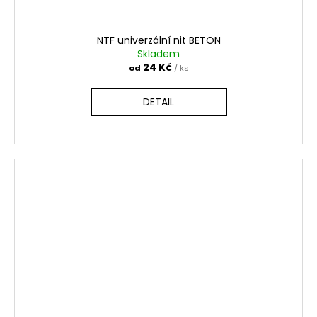
NTF univerzální nit BETON
Skladem
24 Kč
od
/ ks
DETAIL