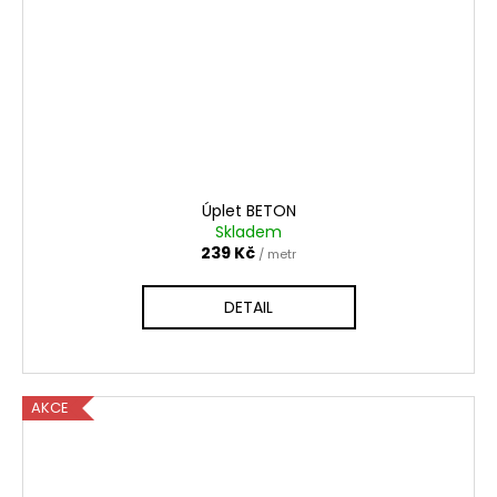
Úplet BETON
Skladem
239 Kč
/ metr
DETAIL
AKCE