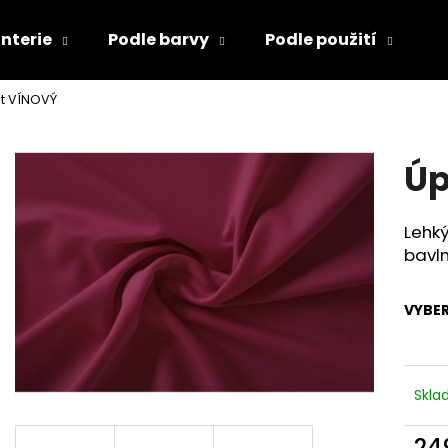
nterie
Podle barvy
Podle použití
D
et VÍNOVÝ
Co potřebujete najít?
Úp
HLEDAT
Lehký
bavln
Doporučujeme
VYBER
Skl
24