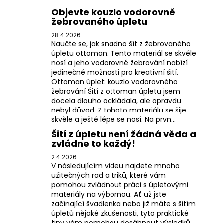
Objevte kouzlo vodorovně
žebrovaného úpletu
28.4.2026
Naučte se, jak snadno šít z žebrovaného
úpletu ottoman. Tento materiál se skvěle
nosí a jeho vodorovné žebrování nabízí
jedinečné možnosti pro kreativní šití.
Ottoman úplet: kouzlo vodorovného
žebrování Šití z ottoman úpletu jsem
docela dlouho odkládala, ale opravdu
nebyl důvod. Z tohoto materiálu se šije
skvěle a ještě lépe se nosí. Na prvn...
Šití z úpletu není žádná věda a
zvládne to každý!
2.4.2026
V následujícím videu najdete mnoho
užitečných rad a triků, které vám
pomohou zvládnout práci s úpletovými
materiály na výbornou. Ať už jste
začínající švadlenka nebo již máte s šitím
úpletů nějaké zkušenosti, tyto praktické
tipy vám pomohou dosáhnout výsledků