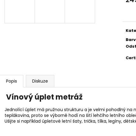
Měr
cena
Kate
Bar
Odst
Cert
Popis
Diskuze
Vínový úplet metráž
Jednolící úplet má pružnou strukturu a je velmi pohodlný na
teplákovina, proto se výborně hodí na šití lehčího letního oble
Ušijte si například úpletové letní šaty, trička, tílka, legíny, d