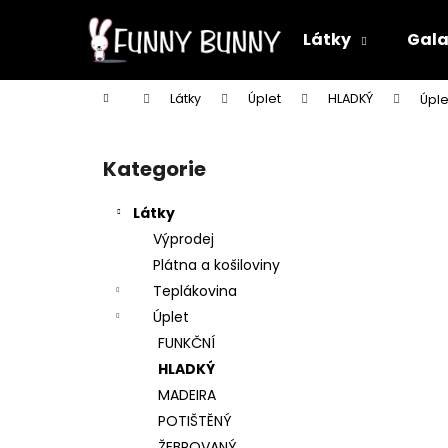
K
Přejít
na
o
Látky
Gala
obsah
Zpět
Zpět
š
do
do
í
Domů
Látky
Úplet
HLADKÝ
Úpl
k
obchodu
obchodu
P
o
Kategorie
Přeskočit
s
kategorie
t
Látky
r
Výprodej
a
Plátna a košiloviny
n
Teplákovina
n
Úplet
í
FUNKČNÍ
p
HLADKÝ
a
MADEIRA
n
POTIŠTĚNÝ
e
ŽEBROVANÝ