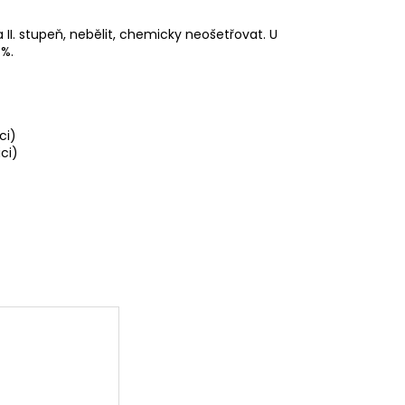
 II. stupeň, nebělit, chemicky neošetřovat. U
 %.
ci)
ci)