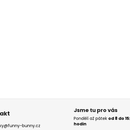
Jsme tu pro vás
akt
Pondělí až pátek
od 8 do 15
hodin
ky
@
funny-bunny.cz