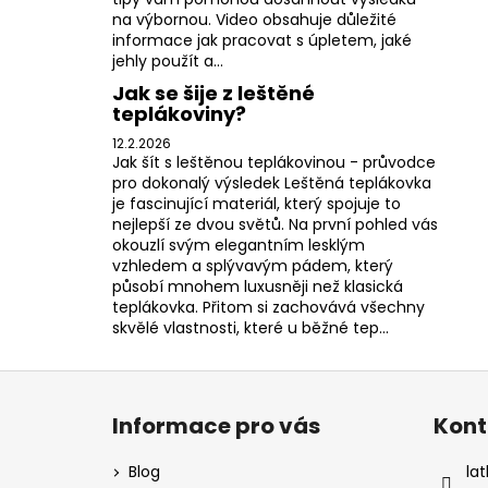
na výbornou. Video obsahuje důležité
informace jak pracovat s úpletem, jaké
jehly použít a...
Jak se šije z leštěné
teplákoviny?
12.2.2026
Jak šít s leštěnou teplákovinou - průvodce
pro dokonalý výsledek Leštěná teplákovka
je fascinující materiál, který spojuje to
nejlepší ze dvou světů. Na první pohled vás
okouzlí svým elegantním lesklým
vzhledem a splývavým pádem, který
působí mnohem luxusněji než klasická
teplákovka. Přitom si zachovává všechny
skvělé vlastnosti, které u běžné tep...
Z
á
Informace pro vás
Kont
p
a
Blog
lat