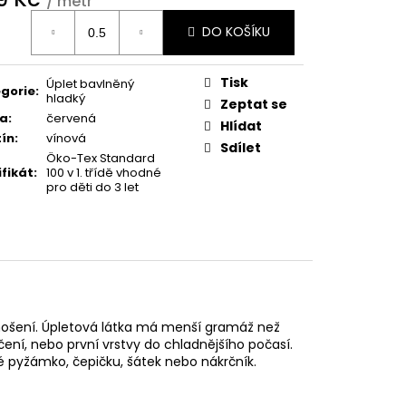
/ metr
ná
DO KOŠÍKU
:
Tisk
Úplet bavlněný
gorie
:
hladký
Zeptat se
va
:
červená
Hlídat
ín
:
vínová
Sdílet
Öko-Tex Standard
ifikát
:
100 v 1. třídě vhodné
pro děti do 3 let
 nošení. Úpletová látka má menší gramáž než
čení, nebo první vrstvy do chladnějšího počasí.
ětské pyžámko, čepičku, šátek nebo nákrčník.