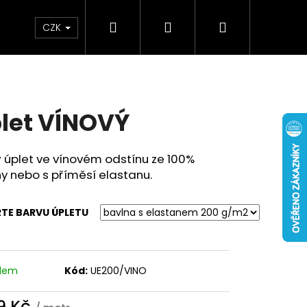
Hledat
Přihlášení
Nákupní
oplňky
Kontakty
Blog
CZK
košík
let VÍNOVÝ
 úplet ve vínovém odstínu ze 100%
y nebo s příměsí elastanu.
TE BARVU ÚPLETU
adem
Kód:
UE200/VINO
9 Kč