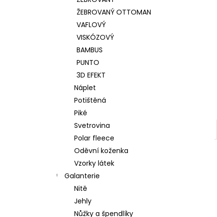
l
ŽEBROVANÝ OTTOMAN
VAFLOVÝ
VISKÓZOVÝ
BAMBUS
PUNTO
3D EFEKT
Náplet
Potištěná
Piké
Svetrovina
Polar fleece
Oděvní koženka
Vzorky látek
Galanterie
Nitě
Jehly
Nůžky a špendlíky