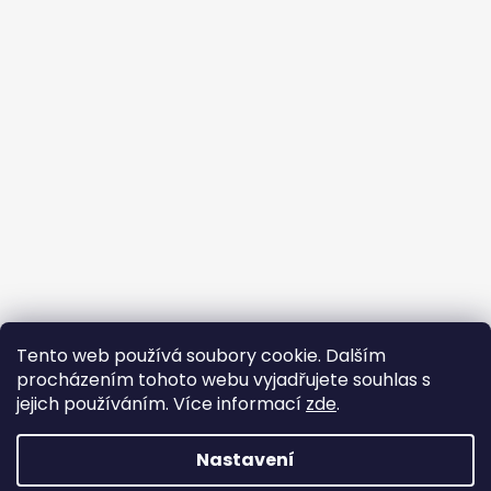
Tento web používá soubory cookie. Dalším
Buďte členem FB skupiny
procházením tohoto webu vyjadřujete souhlas s
jejich používáním. Více informací
zde
.
Nastavení
Vytvořil Shoptet