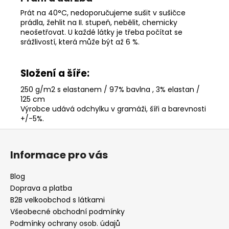
Prát na 40°C, nedoporučujeme sušit v sušičce
prádla, žehlit na II. stupeň, nebělit, chemicky
neošetřovat. U každé látky je třeba počítat se
srážlivostí, která může být až 6 %.
Složení a šíře:
250 g/m2 s elastanem / 97% bavlna , 3% elastan /
125 cm
Výrobce udává odchylku v gramáži, šíři a barevnosti
+/-5%
.
Z
á
Informace pro vás
p
a
Blog
t
Doprava a platba
í
B2B velkoobchod s látkami
Všeobecné obchodní podmínky
Podmínky ochrany osob. údajů