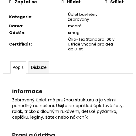
č
Zeptat se
Hlídat
Sdílet
u
j
Úplet bavlněný
Kategorie
:
žebrovaný
e
Barva
:
modrá
m
Odstín
:
smog
e
Öko-Tex Standard 100 v
Certifikát
:
1. třídě vhodné pro děti
do 3 let
Popis
Diskuze
Informace
Žebrovaný úplet má pružnou strukturu a je velmi
pohodlný na nošení. Ušijte si například úpletové šaty,
rolák, tričko s dlouhým rukávem, dětské pyžámko,
čepičku, legíny, šátek nebo nákrčník.
Praní a údržba