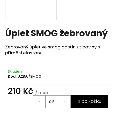
a
j
í
t
Úplet SMOG žebrovaný
?
Žebrovaný úplet ve smog odstínu z bavlny s
příměsí elastanu.
HLEDAT
Skladem
Kód:
UZ250/SMOG
D
o
210 Kč
/ metr
p
Měrná
o
DO KOŠÍKU
cena:
r
u