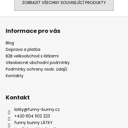
ZOBRAZIT VŠECHNY SOUVISEJÍCÍ PRODUKTY
Z
á
Informace pro vás
p
a
Blog
t
Doprava a platba
í
B2B velkoobchod s látkami
Všeobecné obchodní podmínky
Podmínky ochrany osob. údajů
Kontakty
Kontakt
latky
@
funny-bunny.cz
+420 604 502 223
funny bunny LÁTKY