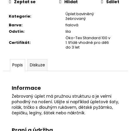
č
Zeptat se
Hlídat
Sdílet
u
j
Úplet bavlněný
Kategorie
:
žebrovaný
e
Barva
:
fialová
m
Odstín
:
lila
e
Öko-Tex Standard 100 v
Certifikát
:
1. třídě vhodné pro děti
do 3 let
Popis
Diskuze
Informace
Žebrovaný úplet má pružnou strukturu a je velmi
pohodlný na nošení. Ušijte si například úpletové šaty,
rolák, tričko s dlouhým rukávem, dětské pyžámko,
čepičku, legíny, šátek nebo nákrčník.
Praní a údržba