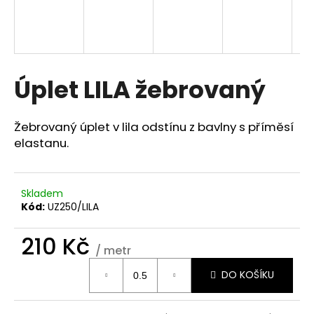
a
j
í
t
Úplet LILA žebrovaný
?
Žebrovaný úplet v lila odstínu z bavlny s příměsí
elastanu.
HLEDAT
Skladem
Kód:
UZ250/LILA
D
o
210 Kč
/ metr
p
Měrná
o
DO KOŠÍKU
cena:
r
u