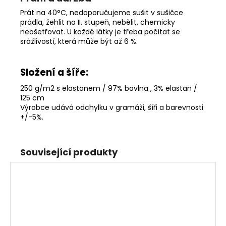
Prát na 40°C, nedoporučujeme sušit v sušičce
prádla, žehlit na II. stupeň, nebělit, chemicky
neošetřovat. U každé látky je třeba počítat se
srážlivostí, která může být až 6 %.
Složení a šíře:
250 g/m2 s elastanem / 97% bavlna , 3% elastan /
125 cm
Výrobce udává odchylku v gramáži, šíři a barevnosti
+/-5%
.
Související produkty