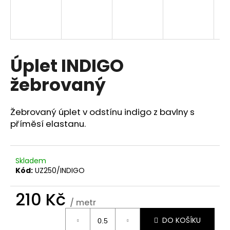
a
j
í
t
Úplet INDIGO
?
žebrovaný
Žebrovaný úplet v odstínu indigo z bavlny s
HLEDAT
příměsí elastanu.
Skladem
D
Kód:
UZ250/INDIGO
o
p
210 Kč
o
/ metr
r
Měrná
u
DO KOŠÍKU
cena: