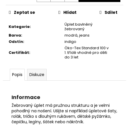
č
u
Zeptat se
Hlídat
Sdílet
j
e
Úplet bavlněný
m
Kategorie
:
žebrovaný
e
Barva
:
modrá
,
jeans
Odstín
:
indigo
Öko-Tex Standard 100 v
Certifikát
:
1. třídě vhodné pro děti
do 3 let
Popis
Diskuze
Informace
Žebrovaný úplet má pružnou strukturu a je velmi
pohodlný na nošení. Ušijte si například úpletové šaty,
rolák, tričko s dlouhým rukávem, dětské pyžámko,
čepičku, legíny, šátek nebo nákrčník.