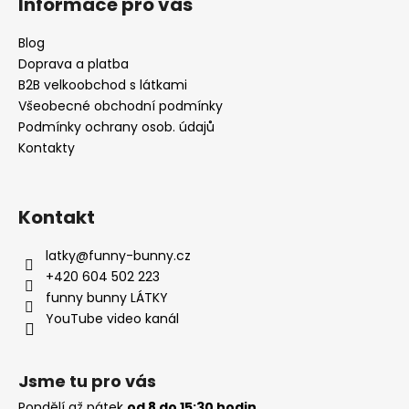
Informace pro vás
p
a
Blog
t
Doprava a platba
í
B2B velkoobchod s látkami
Všeobecné obchodní podmínky
Podmínky ochrany osob. údajů
Kontakty
Kontakt
latky
@
funny-bunny.cz
+420 604 502 223
funny bunny LÁTKY
YouTube video kanál
Jsme tu pro vás
Pondělí až pátek
od 8 do 15:30 hodin