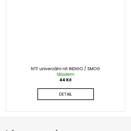
NTF univerzální nit INDIGO / SMOG
Skladem
44 Kč
DETAIL
Z
á