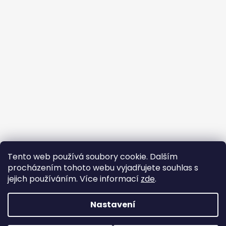
Tento web používá soubory cookie. Dalším
Buďte členem FB skupiny
procházením tohoto webu vyjadřujete souhlas s
jejich používáním. Více informací
zde
.
Nastavení
Vytvořil Shoptet