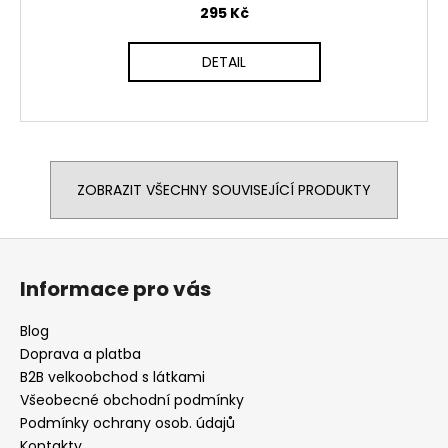
295 Kč
DETAIL
ZOBRAZIT VŠECHNY SOUVISEJÍCÍ PRODUKTY
Z
á
Informace pro vás
p
a
Blog
t
Doprava a platba
í
B2B velkoobchod s látkami
Všeobecné obchodní podmínky
Podmínky ochrany osob. údajů
Kontakty