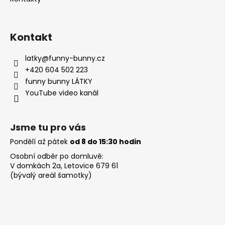
Kontakt
latky
@
funny-bunny.cz
+420 604 502 223
funny bunny LÁTKY
YouTube video kanál
Jsme tu pro vás
Pondělí až pátek
od 8 do 15:30 hodin
Osobní odběr po domluvě:
V domkách 2a, Letovice 679 61
(bývalý areál šamotky)