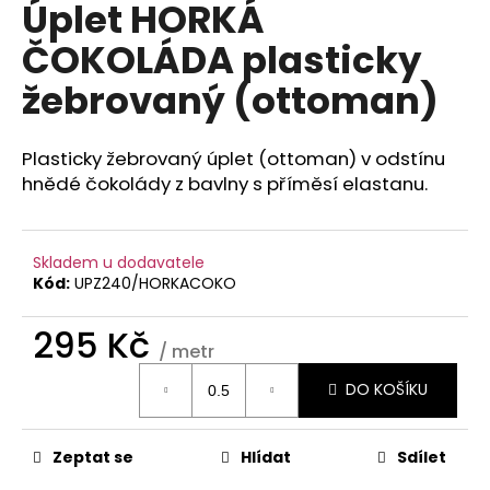
Úplet HORKÁ
a
ČOKOLÁDA plasticky
j
í
žebrovaný (ottoman)
t
?
Plasticky žebrovaný úplet (ottoman) v odstínu
hnědé čokolády z bavlny s příměsí elastanu.
HLEDAT
Skladem u dodavatele
Kód:
UPZ240/HORKACOKO
295 Kč
D
/ metr
o
Měrná
DO KOŠÍKU
cena:
p
o
r
Zeptat se
Hlídat
Sdílet
u