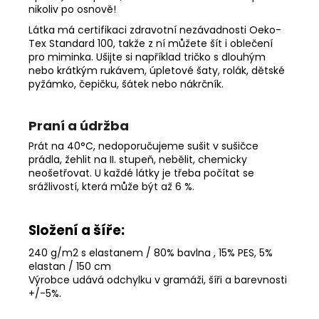
nikoliv po osnově!
Látka má certifikaci zdravotní nezávadnosti Oeko-
Tex Standard 100, takže z ní můžete šít i oblečení
pro miminka. Ušijte si například tričko s dlouhým
nebo krátkým rukávem, úpletové šaty, rolák, dětské
pyžámko, čepičku, šátek nebo nákrčník.
Praní a údržba
Prát na 40°C, nedoporučujeme sušit v sušičce
prádla, žehlit na II. stupeň, nebělit, chemicky
neošetřovat. U každé látky je třeba počítat se
srážlivostí, která může být až 6 %.
Složení a šíře:
240 g/m2 s elastanem / 80% bavlna , 15% PES, 5%
elastan / 150 cm
Výrobce udává odchylku v gramáži, šíři a barevnosti
+/-5%
.