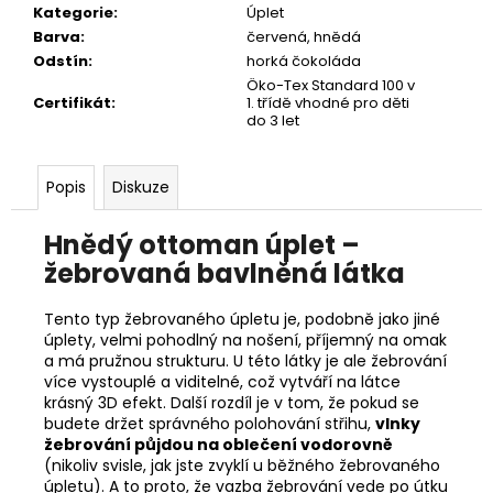
č
Kategorie
:
Úplet
u
Barva
:
červená
,
hnědá
j
Odstín
:
horká čokoláda
e
Öko-Tex Standard 100 v
m
Certifikát
:
1. třídě vhodné pro děti
e
do 3 let
Popis
Diskuze
Hnědý ottoman úplet –
žebrovaná bavlněná látka
Tento typ žebrovaného úpletu je, podobně jako jiné
úplety, velmi pohodlný na nošení, příjemný na omak
a má pružnou strukturu. U této látky je ale žebrování
více vystouplé a viditelné, což vytváří na látce
krásný 3D efekt. Další rozdíl je v tom, že pokud se
budete držet správného polohování střihu,
vlnky
žebrování půjdou na oblečení vodorovně
(nikoliv svisle, jak jste zvyklí u běžného žebrovaného
úpletu). A to proto, že vazba žebrování vede po útku