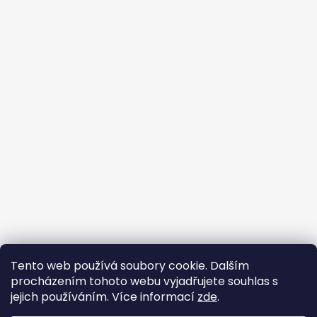
Tento web používá soubory cookie. Dalším
Buďte členem FB skupiny
procházením tohoto webu vyjadřujete souhlas s
jejich používáním. Více informací
zde
.