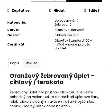
č
u
Zeptat se
Hlídat
Sdílet
j
e
Úplet bavlněný
m
Kategorie
:
žebrovaný
e
Barva
:
oranžová
,
červená
Odstín
:
cihlová, rezavá
Öko-Tex Standard 100 v
Certifikát
:
1. třídě vhodné pro děti
do 3 let
Popis
Diskuze
Oranžový žebrovaný úplet -
cihlový / terakota
Žebrovaný úplet má pružnou strukturu a je velmi
pohodlný na nošení. Ušijte si například úpletové šaty,
rolák, tričko s dlouhým rukávem, dětské pyžámko,
čepičku, legíny, šátek nebo nákrčník.