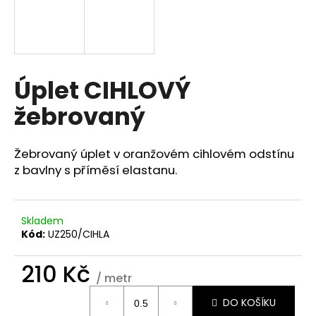
a
j
í
t
Úplet CIHLOVÝ
?
žebrovaný
Žebrovaný úplet v oranžovém cihlovém odstínu
HLEDAT
z bavlny s příměsí elastanu.
Skladem
D
Kód:
UZ250/CIHLA
o
p
210 Kč
o
/ metr
r
Měrná
u
DO KOŠÍKU
cena: