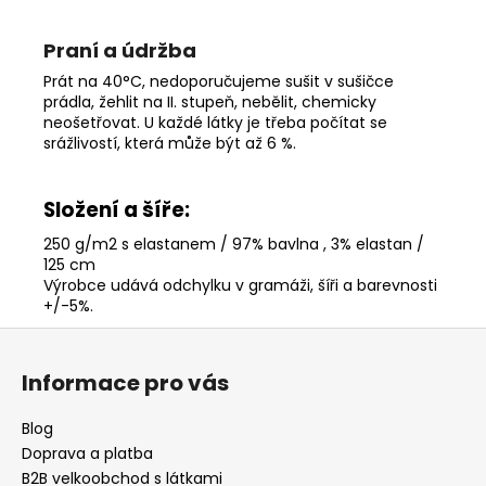
Praní a údržba
Prát na 40°C, nedoporučujeme sušit v sušičce
prádla, žehlit na II. stupeň, nebělit, chemicky
neošetřovat. U každé látky je třeba počítat se
srážlivostí, která může být až 6 %.
Složení a šíře:
250 g/m2 s elastanem / 97% bavlna , 3% elastan /
125 cm
Výrobce udává odchylku v gramáži, šíři a barevnosti
+/-5%
.
Z
á
Informace pro vás
p
a
Blog
t
Doprava a platba
í
B2B velkoobchod s látkami