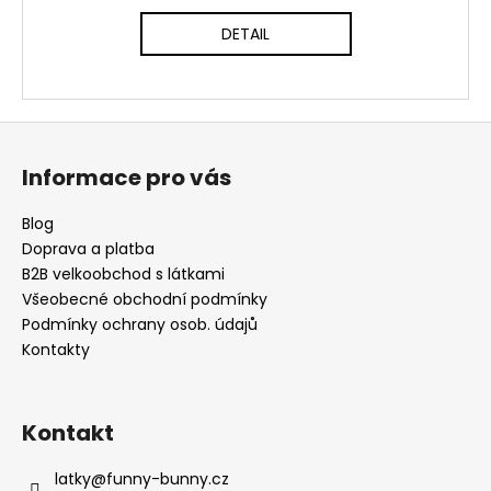
DETAIL
Z
á
Informace pro vás
p
a
Blog
t
Doprava a platba
í
B2B velkoobchod s látkami
Všeobecné obchodní podmínky
Podmínky ochrany osob. údajů
Kontakty
Kontakt
latky
@
funny-bunny.cz