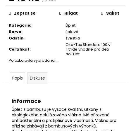
č
Měrná
u
cena:
j
Zeptat se
Hlídat
Sdílet
e
Kategorie
:
Úplet
m
Barva
:
fialová
e
Odstín
:
švestka
Öko-Tex Standard 100 v
Certifikát
:
1. třídě vhodné pro děti
do 3 let
Položka byla vyprodána…
Popis
Diskuze
Informace
Úplet z bambusu je vysoce kvalitní, utkaný z
ekologického celulózového vlákna. Má přirozené
antibakteriální a protiplísňové vlastnosti. Vlákna pro
přízi se získávají z bambusových výhonků.