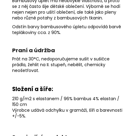
Bambusový úplet má neobvyklé vlastnosti, a proto
se z něj často šije dětské oblečení. Výborně se hodí
nejen nejen pro ušití oblečení, ale také jako pleny
nebo různé potahy z bambusových tkanin.
Odstín barvy bambusového úpletu odpovídá barvě
teplákoviny cca. z 90%.
Praní a údržba
Prát na 30°C, nedoporučujeme sušit v sušičce
prádla, žehlit na II. stupeň, nebělit, chemicky
neošetřovat.
Složení a šíře:
210 g/m2 s elastanem / 96% bambus 4% elastan /
150 cm
Výrobce udává odchylku v gramáži, šíři a barevnosti
+/-5%
.