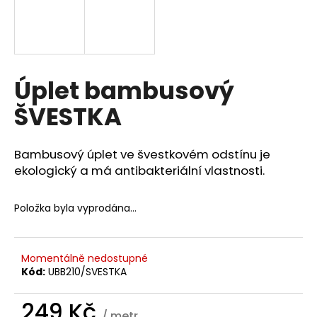
a
j
í
t
Úplet bambusový
?
ŠVESTKA
Bambusový úplet ve švestkovém odstínu je
HLEDAT
ekologický a má antibakteriální vlastnosti.
Položka byla vyprodána…
D
o
p
Momentálně nedostupné
o
Kód:
UBB210/SVESTKA
r
u
249 Kč
/ metr