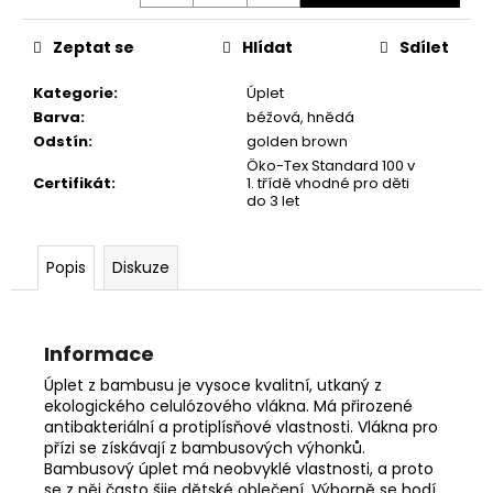
č
u
Zeptat se
Hlídat
Sdílet
j
e
Kategorie
:
Úplet
m
Barva
:
béžová
,
hnědá
e
Odstín
:
golden brown
Öko-Tex Standard 100 v
Certifikát
:
1. třídě vhodné pro děti
do 3 let
Popis
Diskuze
Informace
Úplet z bambusu je vysoce kvalitní, utkaný z
ekologického celulózového vlákna. Má přirozené
antibakteriální a protiplísňové vlastnosti. Vlákna pro
přízi se získávají z bambusových výhonků.
Bambusový úplet má neobvyklé vlastnosti, a proto
se z něj často šije dětské oblečení. Výborně se hodí