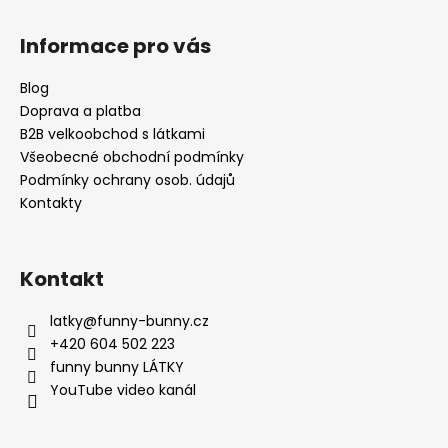
Z
á
Informace pro vás
p
a
Blog
t
Doprava a platba
í
B2B velkoobchod s látkami
Všeobecné obchodní podmínky
Podmínky ochrany osob. údajů
Kontakty
Kontakt
latky
@
funny-bunny.cz
+420 604 502 223
funny bunny LÁTKY
YouTube video kanál