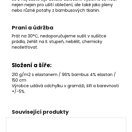
nejen nejen pro ušití oblečení, ale také jako pleny
nebo různé potahy z bambusových tkanin.
Praní a údržba
Prát na 30°C, nedoporučujeme sušit v sušičce
prádla, žehlit na II. stupeň, nebělit, chemicky
neošetřovat.
Složení a šíře:
210 g/m2 s elastanem / 96% bambus 4% elastan /
150 cm
Výrobce udává odchylku v gramáži, šíři a barevnosti
+/-5%
.
Související produkty