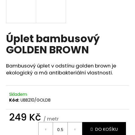
a
j
í
t
Úplet bambusový
?
GOLDEN BROWN
Bambusový úplet v odstínu golden brown je
HLEDAT
ekologický a má antibakteriální vlastnosti.
Skladem
D
Kód:
UBB210/GOLDB
o
p
249 Kč
o
/ metr
r
Měrná
u
DO KOŠÍKU
cena: