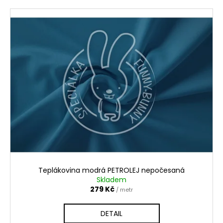
Teplákovina modrá PETROLEJ nepočesaná
Skladem
279 Kč
/ metr
DETAIL