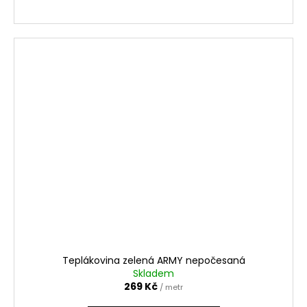
Teplákovina zelená ARMY nepočesaná
Skladem
269 Kč
/ metr