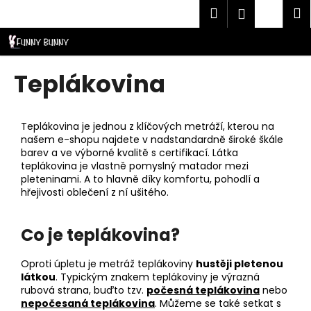
K
Přejít
Hledat
Náku
M
Přihlášen
CZK
na
o
obsah
Zpět
Zpět
košík
š
í
C
Teplákovina
k
o
p
o
Teplákovina je jednou z klíčových metráží, kterou na
našem e-shopu najdete v nadstandardně široké škále
t
barev a ve výborné kvalitě s certifikací. Látka
ř
teplákovina je vlastně pomyslný matador mezi
pleteninami. A to hlavně díky komfortu, pohodlí a
e
hřejivosti oblečení z ní ušitého.
b
u
Co je teplákovina?
j
e
Oproti úpletu je metráž teplákoviny
hustěji pletenou
t
látkou
. Typickým znakem teplákoviny je výrazná
e
rubová strana, buďto tzv.
počesná teplákovina
nebo
nepočesaná teplákovina
. Můžeme se také setkat s
n