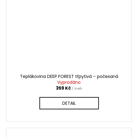
Teplákovina DEEP FOREST třpytivá – počesaná
Vyprodáno
359 Kč
/ metr
DETAIL