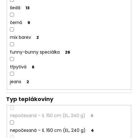
šedá
13
černá
9
mix barev
2
funny-bunny speciálka
26
třpytivá
6
jeans
2
Typ teplákoviny
nepočesaná – š. 150 cm (EL, 240 g)
0
nepočesaná – š. 160 cm (EL, 240 g)
4