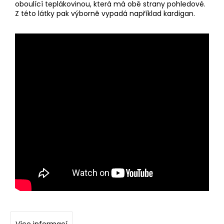
oboulící teplákovinou, která má obě strany pohledové.
a
Z této látky pak výborně vypadá například kardigan.
j
í
t
?
HLEDAT
D
o
p
o
r
u