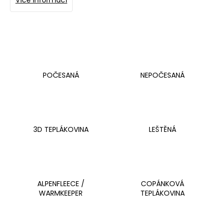
č
Více informací
u
j
e
m
e
POČESANÁ
NEPOČESANÁ
3D TEPLÁKOVINA
LEŠTĚNÁ
ALPENFLEECE /
COPÁNKOVÁ
WARMKEEPER
TEPLÁKOVINA