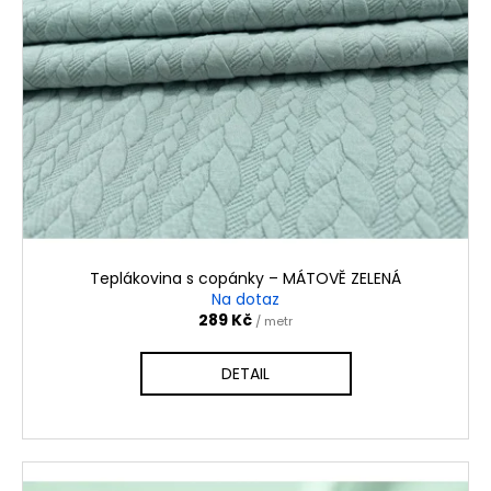
i
s
p
r
o
d
u
k
t
ů
Teplákovina s copánky – MÁTOVĚ ZELENÁ
Na dotaz
289 Kč
/ metr
DETAIL