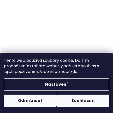
Tento web používá soubory cookie. Dalším
procházením tohoto webu vyjadřujete souhlas s
jejich používáním. Více informací
zde
.
Teplákovina LAHVOVĚ ZELENÁ počesaná
Skladem
299 Kč
/ metr
Nastavení
DETAIL
Odmítnout
Souhlasím