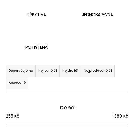
TŘPYTIVÁ
JEDNOBAREVNÁ
POTIŠTĚNÁ
Ř
a
Doporučujeme
Nejlevnější
Nejdražší
Nejprodávanější
z
Abecedně
e
n
í
Cena
p
255
Kč
389
Kč
r
o
d