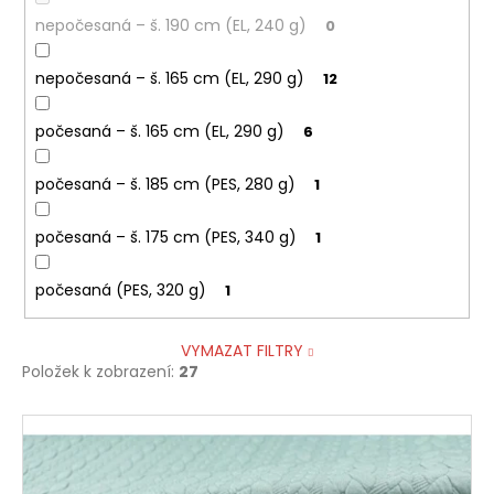
nepočesaná – š. 190 cm (EL, 240 g)
0
nepočesaná – š. 165 cm (EL, 290 g)
12
počesaná – š. 165 cm (EL, 290 g)
6
počesaná – š. 185 cm (PES, 280 g)
1
počesaná – š. 175 cm (PES, 340 g)
1
počesaná (PES, 320 g)
1
VYMAZAT FILTRY
Položek k zobrazení:
27
V
ý
p