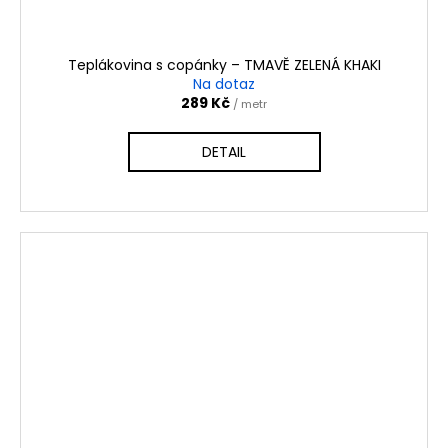
Teplákovina s copánky – TMAVĚ ZELENÁ KHAKI
Na dotaz
289 Kč
/ metr
DETAIL