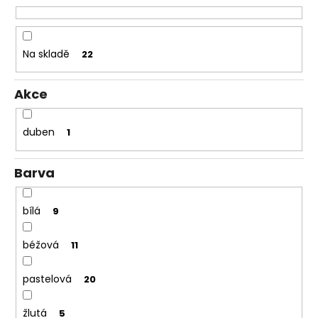
u
k
t
Na skladě
22
ů
Akce
duben
1
Barva
bílá
9
béžová
11
pastelová
20
žlutá
5