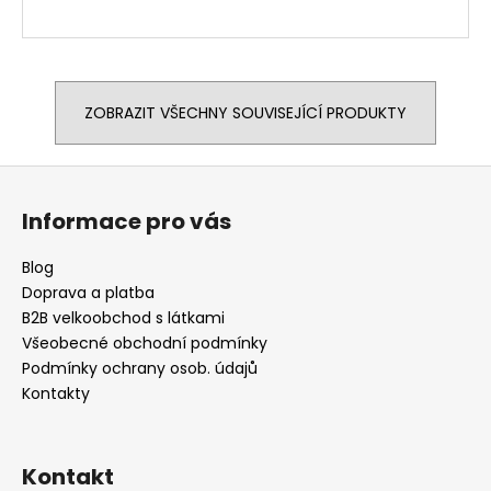
ZOBRAZIT VŠECHNY SOUVISEJÍCÍ PRODUKTY
Z
á
Informace pro vás
p
a
Blog
t
Doprava a platba
í
B2B velkoobchod s látkami
Všeobecné obchodní podmínky
Podmínky ochrany osob. údajů
Kontakty
Kontakt