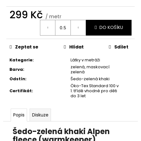
č
u
299 Kč
j
/ metr
e
Měrná
DO KOŠÍKU
m
cena:
e
Zeptat se
Hlídat
Sdílet
Kategorie
:
Látky v metráži
zelená, maskovací
Barva
:
zelená
Odstín
:
Šedo-zelená khaki
Öko-Tex Standard 100 v
Certifikát
:
1. třídě vhodné pro děti
do 3 let
Popis
Diskuze
Šedo-zelená khaki Alpen
fleece (warmkeeper)