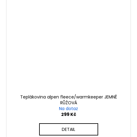
Teplákovina alpen fleece/warmkeeper JEMNĚ
RŮŽOVÁ
Na dotaz
299 Kč
DETAIL