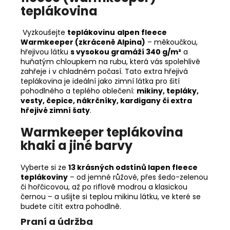
teplákovina
Vyzkoušejte
teplákovinu
alpen fleece
Warmkeeper (zkráceně Alpina)
– měkoučkou,
hřejivou látku
s vysokou gramáží 340 g/m²
a
huňatým chloupkem na rubu, která vás spolehlivě
zahřeje i v chladném počasí. Tato extra hřejivá
teplákovina je ideální jako zimní látka pro šití
pohodlného a teplého oblečení:
mikiny, tepláky,
vesty, čepice, nákrčníky, kardigany či extra
hřejivé zimní šaty
.
Warmkeeper teplákovina
khaki a jiné barvy
Vyberte si ze
13 krásných odstínů lapen fleece
teplákoviny
– od jemné růžové, přes šedo-zelenou
či hořčicovou, až po riflově modrou a klasickou
černou – a ušijte si teplou mikinu látku, ve které se
budete cítit extra pohodlně.
Praní a údržba