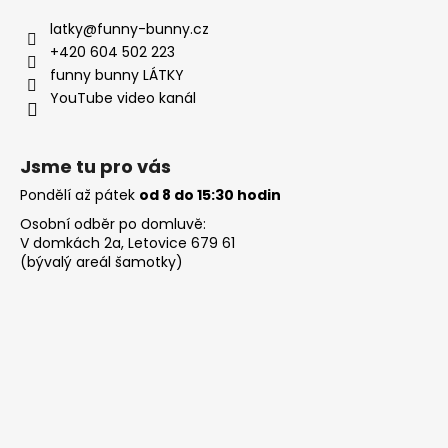
latky
@
funny-bunny.cz
+420 604 502 223
funny bunny LÁTKY
YouTube video kanál
Jsme tu pro vás
Pondělí až pátek
od 8 do 15:30 hodin
Osobní odběr po domluvě:
V domkách 2a, Letovice 679 61
(bývalý areál šamotky)