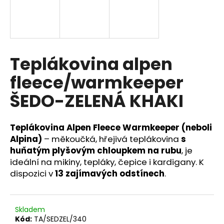
a
j
í
t
Teplákovina alpen
?
fleece/warmkeeper
ŠEDO-ZELENÁ KHAKI
HLEDAT
Teplákovina Alpen Fleece Warmkeeper (neboli
Alpina)
– měkoučká, hřejivá teplákovina
s
huňatým plyšovým chloupkem na rubu
, je
D
ideální na mikiny, tepláky, čepice i kardigany. K
o
dispozici v
13 zajímavých odstínech
.
p
o
r
Skladem
u
Kód:
TA/SEDZEL/340