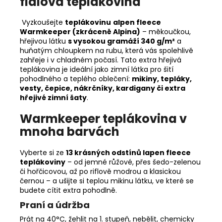
fialová teplákovina
Vyzkoušejte
teplákovinu
alpen fleece
Warmkeeper (zkráceně Alpina)
– měkoučkou,
hřejivou látku
s vysokou gramáží 340 g/m²
a
huňatým chloupkem na rubu, která vás spolehlivě
zahřeje i v chladném počasí. Tato extra hřejivá
teplákovina je ideální jako zimní látka pro šití
pohodlného a teplého oblečení:
mikiny, tepláky,
vesty, čepice, nákrčníky, kardigany či extra
hřejivé zimní šaty
.
Warmkeeper teplákovina v
mnoha barvách
Vyberte si ze
13 krásných odstínů lapen fleece
teplákoviny
– od jemné růžové, přes šedo-zelenou
či hořčicovou, až po riflově modrou a klasickou
černou – a ušijte si teplou mikinu látku, ve které se
budete cítit extra pohodlně.
Praní a údržba
Prát na 40°C, žehlit na 1. stupeň, nebělit, chemicky