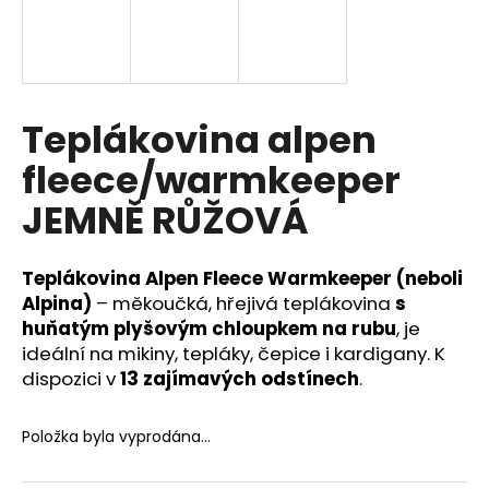
a
j
í
t
Teplákovina alpen
?
fleece/warmkeeper
JEMNĚ RŮŽOVÁ
HLEDAT
Teplákovina Alpen Fleece Warmkeeper (neboli
Alpina)
– měkoučká, hřejivá teplákovina
s
huňatým plyšovým chloupkem na rubu
, je
D
ideální na mikiny, tepláky, čepice i kardigany. K
o
dispozici v
13 zajímavých odstínech
.
p
o
Položka byla vyprodána…
r
u