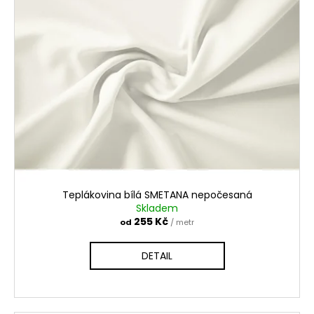
p
i
s
p
r
o
d
u
k
t
ů
Teplákovina bílá SMETANA nepočesaná
Skladem
255 Kč
od
/ metr
DETAIL