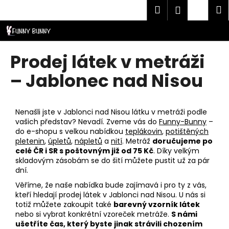
K
Přejít
Hledat
Náku
M
Přihlášen
CZK
na
o
obsah
Zpět
Zpět
košík
š
í
C
Prodej látek v metráži
k
o
– Jablonec nad Nisou
p
o
t
Nenašli jste v Jablonci nad Nisou látku v metráži podle
ř
vašich představ? Nevadí. Zveme vás do
Funny-Bunny
–
do e-shopu s velkou nabídkou
teplákovin
,
potištěných
e
pletenin
,
úpletů
,
nápletů
a
nití
. Metráž
doručujeme po
b
celé ČR i SR s poštovným již od 75 Kč
. Díky velkým
u
skladovým zásobám se do šití můžete pustit už za pár
dní.
j
Věříme, že naše nabídka bude zajímavá i pro ty z vás,
e
kteří hledají prodej látek v Jablonci nad Nisou. U nás si
t
totiž můžete zakoupit také
barevný vzorník látek
e
nebo si vybrat konkrétní vzoreček metráže.
S námi
ušetříte čas, který byste jinak strávili chozením
n