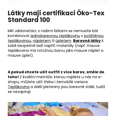
v
ý
Látky mají certifikaci Öko-Tex
p
i
Standard 100
s
u
Milí Jablonečáci, s našimi látkami se nemusíte bát
kombinovat
jednobarevnou teplákovinu
s
potištěnou
teplákovinou
,
nápletem
či
úpletem
.
Barevné látky
k
sobě bezpečně ladí napříč materiály (např. mauve
teplákovina má totožnou barvu jako mauve náplet a
mauve úplet).
A pokud chcete ušít outfit z více barev, směle do
toho!
Z kvalitní metráže, kterou najdete u nás na e-
shopu, můžete ušít třeba i černobílé variace.
Teplákovina
a další pleteniny jsou barevně stálé, tudíž
se nezapírají.