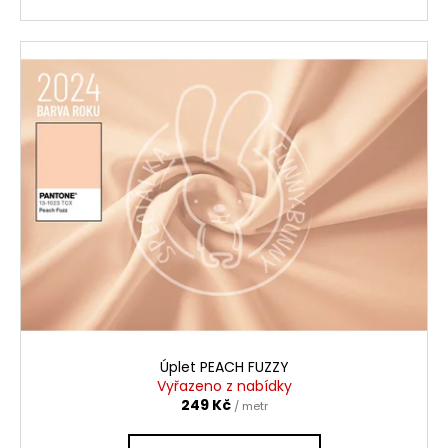
Úplet PEACH FUZZY
Vyřazeno z nabídky
249 Kč
/ metr