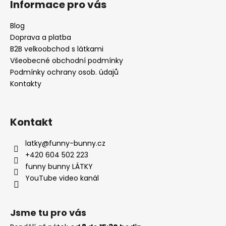
Informace pro vás
p
a
Blog
t
Doprava a platba
í
B2B velkoobchod s látkami
Všeobecné obchodní podmínky
Podmínky ochrany osob. údajů
Kontakty
Kontakt
latky
@
funny-bunny.cz
+420 604 502 223
funny bunny LÁTKY
YouTube video kanál
Jsme tu pro vás