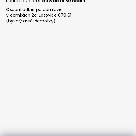
Pondělí až pátek
od 8 do 15:30 hodin
Osobní odběr po domluvě:
V domkách 2a, Letovice 679 61
(bývalý areál šamotky)