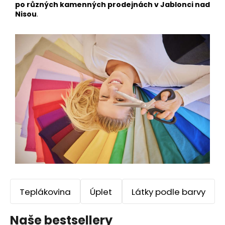
po různých kamenných prodejnách v Jablonci nad
a
Nisou
.
j
í
t
?
HLEDAT
D
o
p
Teplákovina
Úplet
Látky podle barvy
o
r
u
Naše bestsellery