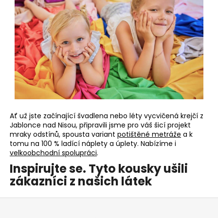
Ať už jste začínající švadlena nebo léty vycvičená krejčí z
Jablonce nad Nisou, připravili jsme pro váš šicí projekt
mraky odstínů, spousta variant
potištěné metráže
a k
tomu na 100 % ladící náplety a úplety. Nabízíme i
velkoobchodní spolupráci
.
Inspirujte se. Tyto kousky ušili
zákazníci z našich látek
Z
á