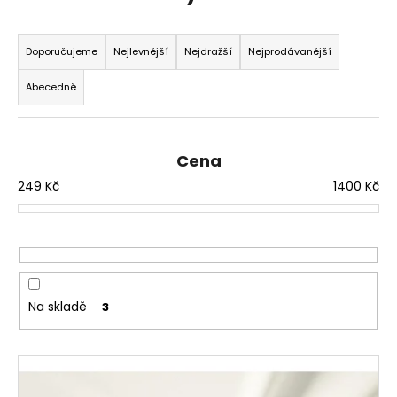
č
u
Ř
j
a
Doporučujeme
Nejlevnější
Nejdražší
Nejprodávanější
e
z
m
Abecedně
e
e
n
í
Cena
p
249
Kč
1400
Kč
r
o
d
u
k
t
Na skladě
3
ů
V
ý