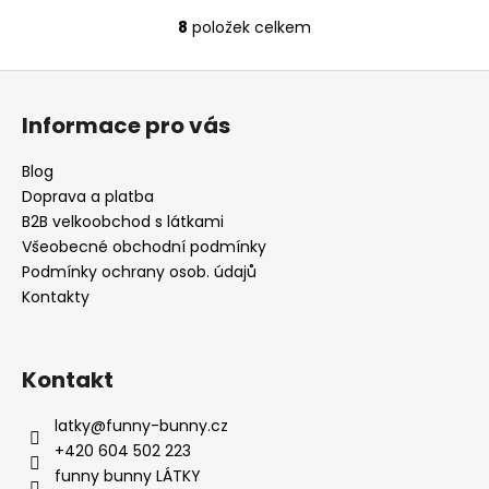
8
položek celkem
O
v
Z
l
á
á
Informace pro vás
d
p
a
a
Blog
c
t
Doprava a platba
í
í
B2B velkoobchod s látkami
p
Všeobecné obchodní podmínky
r
Podmínky ochrany osob. údajů
v
Kontakty
k
y
v
ý
Kontakt
p
i
latky
@
funny-bunny.cz
s
+420 604 502 223
u
funny bunny LÁTKY