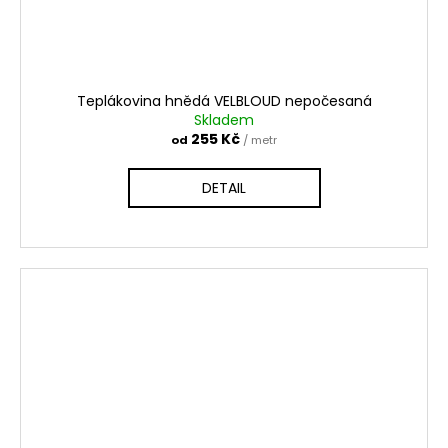
Teplákovina hnědá VELBLOUD nepočesaná
Skladem
255 Kč
od
/ metr
DETAIL