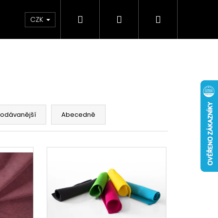
Hledat
Přihlášení
Nákupní
oplňky
Kontakty
Blog
CZK
košík
rodávanější
Abecedně