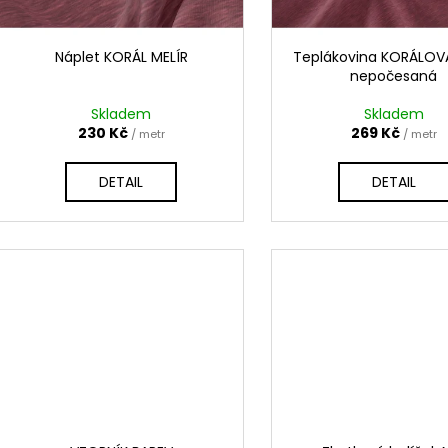
r
u
o
k
d
Náplet KORÁL MELÍR
Teplákovina KORÁLOV
t
nepočesaná
u
ů
k
Skladem
Skladem
t
230 Kč
269 Kč
/ metr
/ metr
ů
DETAIL
DETAIL