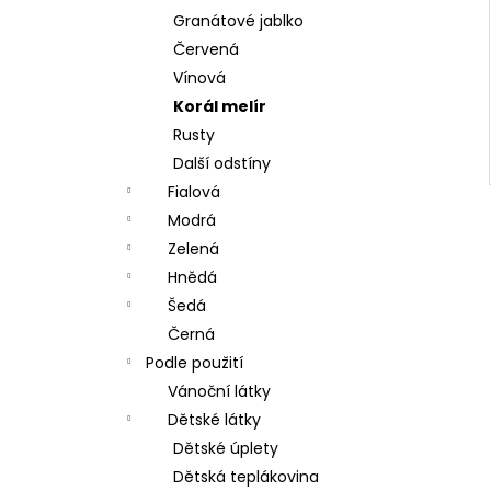
Granátové jablko
Červená
Vínová
Korál melír
Rusty
Další odstíny
Fialová
Modrá
Zelená
Hnědá
Šedá
Černá
Podle použití
Vánoční látky
Dětské látky
Dětské úplety
Dětská teplákovina