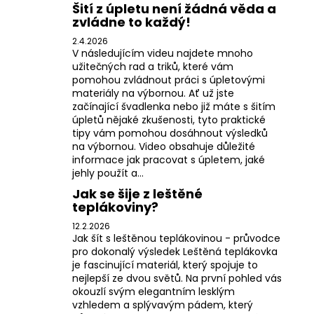
Šití z úpletu není žádná věda a
zvládne to každý!
2.4.2026
V následujícím videu najdete mnoho
užitečných rad a triků, které vám
pomohou zvládnout práci s úpletovými
materiály na výbornou. Ať už jste
začínající švadlenka nebo již máte s šitím
úpletů nějaké zkušenosti, tyto praktické
tipy vám pomohou dosáhnout výsledků
na výbornou. Video obsahuje důležité
informace jak pracovat s úpletem, jaké
jehly použít a...
Jak se šije z leštěné
teplákoviny?
12.2.2026
Jak šít s leštěnou teplákovinou - průvodce
pro dokonalý výsledek Leštěná teplákovka
je fascinující materiál, který spojuje to
nejlepší ze dvou světů. Na první pohled vás
okouzlí svým elegantním lesklým
vzhledem a splývavým pádem, který