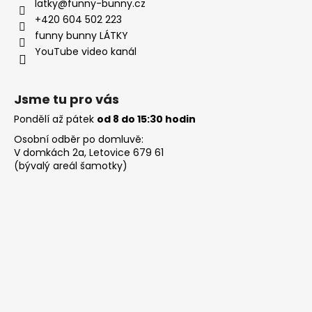
latky
@
funny-bunny.cz
+420 604 502 223
funny bunny LÁTKY
YouTube video kanál
Jsme tu pro vás
Pondělí až pátek
od 8 do 15:30 hodin
Osobní odběr po domluvě:
V domkách 2a, Letovice 679 61
(bývalý areál šamotky)