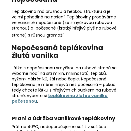
Teplákovina má pružnou a hebkou strukturu a je
velmi pohodlná na nošení. Teplákoviny prodáváme
ve variantě nepočesané (se smyčkovou rubovou
stranou) a počesané (krátký hřejivý plyš na rubové
straně) s různou gramáží.
Nepočesaná teplákovina
žlutá vanilka
Látka s nepočesanou smyčkou na rubové straně se
výborně hodí na šití mikin, mikinošatů, tepláků,
pyžam, nákrčníků, šál nebo čepic. Nepočesaná
teplákovina je méně hřejivá než počesaná – pokud
tedy chcete látku s hřejivým chloupkem na rubové
straně, vyberte si
teplákovinu žlutou vanilku
počesanou
.
Praní a údržba vanilkové teplákoviny
Prát na 40°C, nedoporučujeme sušit v sušičce