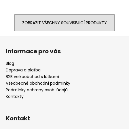
ZOBRAZIT VŠECHNY SOUVISEJÍCÍ PRODUKTY
Z
á
Informace pro vás
p
a
Blog
t
Doprava a platba
í
B2B velkoobchod s látkami
Všeobecné obchodní podmínky
Podmínky ochrany osob. údajů
Kontakty
Kontakt