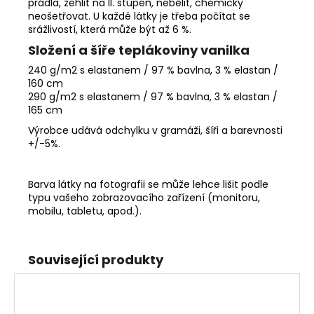
prádla, žehlit na II. stupeň, nebělit, chemicky
neošetřovat. U každé látky je třeba počítat se
srážlivostí, která může být až 6 %.
Složení a šíře teplákoviny vanilka
240 g/m2 s elastanem / 97 % bavlna, 3 % elastan /
160 cm
290 g/m2 s elastanem / 97 % bavlna, 3 % elastan /
165 cm
Výrobce udává odchylku v gramáži, šíři a barevnosti
+/-5%
.
Barva látky na fotografii se může lehce lišit podle
typu vašeho zobrazovacího zařízení (monitoru,
mobilu, tabletu, apod.).
Související produkty