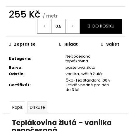
č
u
255 Kč
j
/ metr
e
Měrná
m
DO KOŠÍKU
cena:
e
Zeptat se
Hlídat
Sdílet
Nepočesaná
Kategorie
:
teplákovina
Barva
:
pastelová
,
žlutá
Odstín
:
vanilka, světlá žlutá
Öko-Tex Standard 100 v
Certifikát
:
1. třídě vhodné pro děti
do 3 let
Popis
Diskuze
Teplákovina žlutá – vanilka
nepočesaná