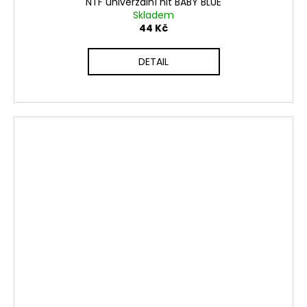
NTF univerzální nit BABY BLUE
Skladem
44 Kč
DETAIL