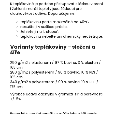
K teplákovině je potřeba přistupovat s láskou v praní
i žehlení, menší teploty jsou žádoucí pro
dlouhověkost oděvu. Doporučujeme:
teplákovinu perte maximálně na 40°C,
nesušte ji v sušičce prádla,
žehlete ji na II. stupeň,
teplákovinu nebělte ani chemicky neošetřujte.
Varianty teplákoviny – složení a
šíře
290 g/m2 s elastanem / 97 % bavlna, 3 % elastan /
165 cm
280 g/m2 s polyesterem / 90 % bavlna, 10 % PES /
185 cm
340 g/m2 s polyesterem / 90 % bavlna, 10 % PES /
175 cm
Výrobce udává odchylku v gramáži, šíři a barevnosti
+/-5%.
Barva látky na fotografii se může lehce lišit podle