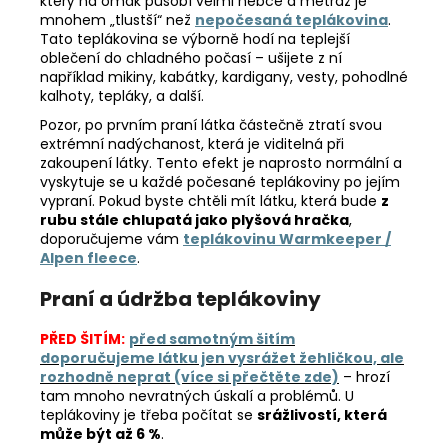
který na omak působí velmi hebce a metráž je
mnohem „tlustší“ než
nepočesaná teplákovina
.
Tato teplákovina se výborně hodí na teplejší
oblečení do chladného počasí – ušijete z ní
například mikiny, kabátky, kardigany, vesty, pohodlné
kalhoty, tepláky, a další.
Pozor, po prvním praní látka částečně ztratí svou
extrémní nadýchanost, která je viditelná při
zakoupení látky. Tento efekt je naprosto normální a
vyskytuje se u každé počesané teplákoviny po jejím
vypraní. Pokud byste chtěli mít látku, která bude
z
rubu stále chlupatá jako plyšová hračka
,
doporučujeme vám
teplákovinu Warmkeeper /
Alpen fleece
.
Praní a údržba teplákoviny
PŘED ŠITÍM:
před samotným šitím
doporučujeme látku jen vysrážet žehličkou, ale
rozhodně neprat (více si přečtěte zde)
– hrozí
tam mnoho nevratných úskalí a problémů. U
teplákoviny je třeba počítat se
srážlivostí, která
může být až 6 %
.