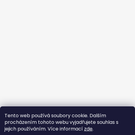
Tento web používá soubory cookie. Dalším
Buďte členem FB skupiny
procházením tohoto webu vyjadřujete souhlas s
jejich používáním. Více informací
zde
.