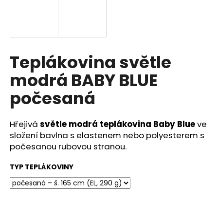
a
j
í
t
Teplákovina světle
?
modrá BABY BLUE
počesaná
HLEDAT
Hřejivá
světle modrá teplákovina Baby Blue
ve
složení bavlna s elastenem nebo polyesterem s
počesanou rubovou stranou.
D
o
TYP TEPLÁKOVINY
p
o
r
u