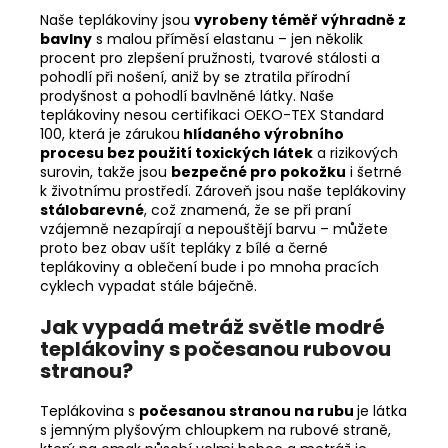
Naše teplákoviny jsou
vyrobeny téměř výhradně z
bavlny
s malou příměsí elastanu – jen několik
procent pro zlepšení pružnosti, tvarové stálosti a
pohodlí při nošení, aniž by se ztratila přírodní
prodyšnost a pohodlí bavlněné látky. Naše
teplákoviny nesou certifikaci OEKO-TEX Standard
100, která je zárukou
hlídaného výrobního
procesu bez použití toxických látek
a rizikových
surovin, takže jsou
bezpečné pro pokožku
i šetrné
k životnímu prostředí. Zároveň jsou naše teplákoviny
stálobarevné
, což znamená, že se při praní
vzájemně nezapírají a nepouštějí barvu – můžete
proto bez obav ušít tepláky z bílé a černé
teplákoviny a oblečení bude i po mnoha pracích
cyklech vypadat stále báječně.
Jak vypadá metráž světle modré
teplákoviny s počesanou rubovou
stranou?
Teplákovina s
počesanou stranou na rubu
je látka
s
jemným plyšovým chloupkem na rubové straně,