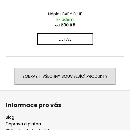
Náplet BABY BLUE
Skladem
230 Kč
od
DETAIL
ZOBRAZIT VŠECHNY SOUVISEJÍCÍ PRODUKTY
Z
á
Informace pro vás
p
a
Blog
t
Doprava a platba