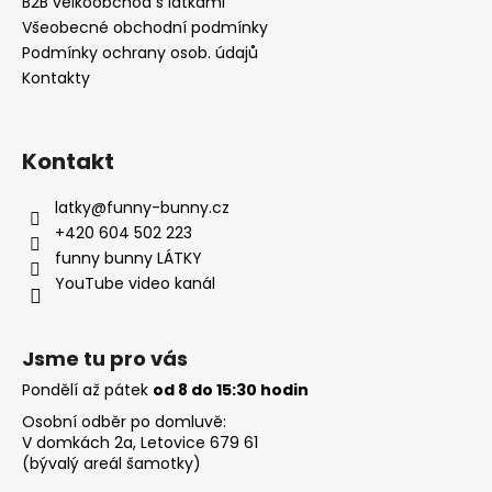
í
B2B velkoobchod s látkami
Všeobecné obchodní podmínky
Podmínky ochrany osob. údajů
Kontakty
Kontakt
latky
@
funny-bunny.cz
+420 604 502 223
funny bunny LÁTKY
YouTube video kanál
Jsme tu pro vás
Pondělí až pátek
od 8 do 15:30 hodin
Osobní odběr po domluvě:
V domkách 2a, Letovice 679 61
(bývalý areál šamotky)