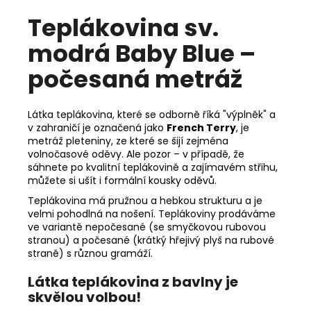
Teplákovina sv.
modrá Baby Blue –
počesaná metráž
Látka teplákovina, které se odborně říká "výplněk" a
v zahraničí je označená jako
French Terry
, je
metráž pleteniny, ze které se šijí zejména
volnočasové oděvy. Ale pozor – v případě, že
sáhnete po kvalitní teplákovině a zajímavém střihu,
můžete si ušít i formální kousky oděvů.
Teplákovina má pružnou a hebkou strukturu a je
velmi pohodlná na nošení. Teplákoviny prodáváme
ve variantě nepočesané (se smyčkovou rubovou
stranou) a počesané (krátký hřejivý plyš na rubové
straně) s různou gramáží.
Látka teplákovina z bavlny je
skvělou volbou!