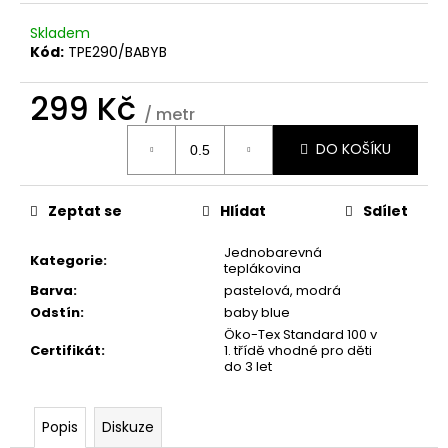
č
u
Skladem
j
Kód:
TPE290/BABYB
e
m
299 Kč
e
/ metr
Měrná
DO KOŠÍKU
cena:
Zeptat se
Hlídat
Sdílet
Jednobarevná
Kategorie
:
teplákovina
Barva
:
pastelová
,
modrá
Odstín
:
baby blue
Öko-Tex Standard 100 v
Certifikát
:
1. třídě vhodné pro děti
do 3 let
Popis
Diskuze