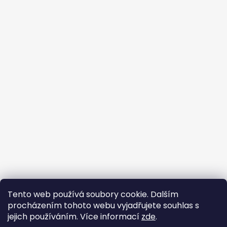
Tento web používá soubory cookie. Dalším
Buďte členem FB skupiny
procházením tohoto webu vyjadřujete souhlas s
jejich používáním. Více informací
zde
.