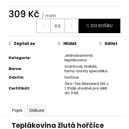
č
u
309 Kč
j
/ metr
e
Měrná
m
DO KOŠÍKU
cena:
e
Zeptat se
Hlídat
Sdílet
Jednobarevná
Kategorie
:
teplákovina
oranžová
,
hnědá
,
Barva
:
funny-bunny speciálka
Odstín
:
hořčice
Öko-Tex Standard 100 v
Certifikát
:
1. třídě vhodné pro děti
do 3 let
Popis
Diskuze
Teplákovina žlutá hořčice