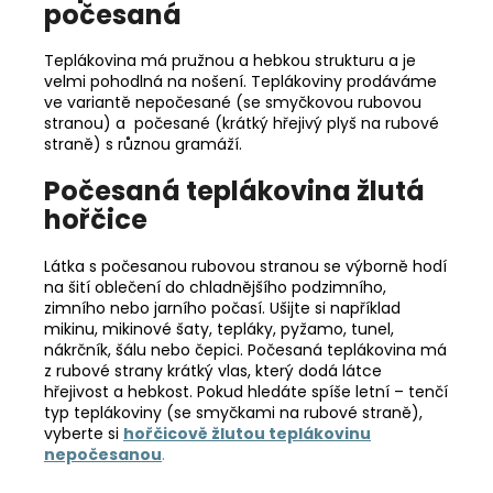
počesaná
Teplákovina má pružnou a hebkou strukturu a je
velmi pohodlná na nošení. Teplákoviny prodáváme
ve variantě nepočesané (se smyčkovou rubovou
stranou) a počesané (krátký hřejivý plyš na rubové
straně) s různou gramáží.
Počesaná teplákovina žlutá
hořčice
Látka s počesanou rubovou stranou se výborně hodí
na šití oblečení do chladnějšího podzimního,
zimního nebo jarního počasí. Ušijte si například
mikinu, mikinové šaty, tepláky, pyžamo, tunel,
nákrčník, šálu nebo čepici. Počesaná teplákovina má
z rubové strany krátký vlas, který dodá látce
hřejivost a hebkost. Pokud hledáte spíše letní – tenčí
typ teplákoviny (se smyčkami na rubové straně),
vyberte si
hořčicově žlutou teplákovinu
nepočesanou
.