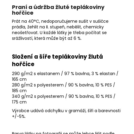
Praní a údržba žluté teplákoviny
hořčice
Prát na 40°C, nedoporučujeme sušit v sušičce
prádla, žehlit na II. stupeň, nebělit, chemicky
neošetřovat. U každé látky je třeba počítat se
srážlivostí, která může být až 6 %.
Složení a šíře teplákoviny žlutá
hořčice
290 g/m2 s elastanem / 97 % bavlna, 3 % elastan /
165 cm
280 g/m2 s polyesterem / 90 % bavlna, 10 % PES /
185 cm
340 g/m2 s polyesterem / 90 % bavlna, 10 % PES /
175 cm
Výrobce udává odchylku v gramáži, šíři a barevnosti
+/-5%.
Barva látky na fotografii se může lehce lišit podle