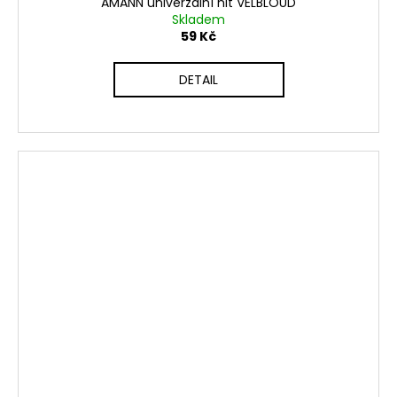
AMANN univerzální nit VELBLOUD
Skladem
59 Kč
DETAIL