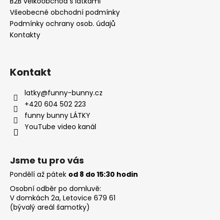
í
B2B velkoobchod s látkami
Všeobecné obchodní podmínky
Podmínky ochrany osob. údajů
Kontakty
Kontakt
latky
@
funny-bunny.cz
+420 604 502 223
funny bunny LÁTKY
YouTube video kanál
Jsme tu pro vás
Pondělí až pátek
od 8 do 15:30 hodin
Osobní odběr po domluvě:
V domkách 2a, Letovice 679 61
(bývalý areál šamotky)