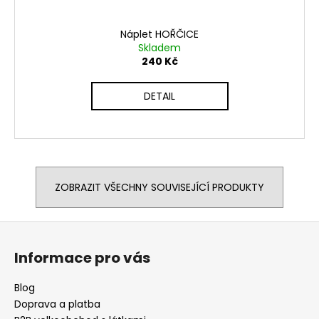
Náplet HOŘČICE
Skladem
240 Kč
DETAIL
ZOBRAZIT VŠECHNY SOUVISEJÍCÍ PRODUKTY
Z
á
Informace pro vás
p
a
Blog
t
Doprava a platba