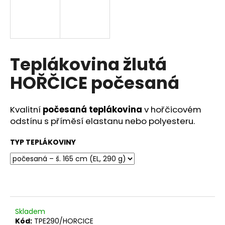
a
j
í
t
Teplákovina žlutá
?
HOŘČICE počesaná
Kvalitní
počesaná teplákovina
v hořčicovém
HLEDAT
odstínu s příměsí elastanu nebo polyesteru.
TYP TEPLÁKOVINY
D
o
p
o
r
Skladem
u
Kód:
TPE290/HORCICE