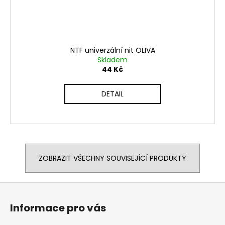
NTF univerzální nit OLIVA
Skladem
44 Kč
DETAIL
ZOBRAZIT VŠECHNY SOUVISEJÍCÍ PRODUKTY
Z
á
Informace pro vás
p