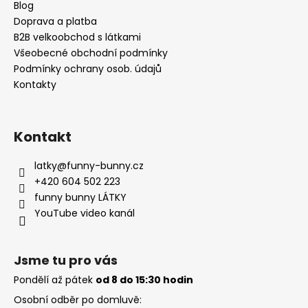
a
Blog
t
Doprava a platba
í
B2B velkoobchod s látkami
Všeobecné obchodní podmínky
Podmínky ochrany osob. údajů
Kontakty
Kontakt
latky
@
funny-bunny.cz
+420 604 502 223
funny bunny LÁTKY
YouTube video kanál
Jsme tu pro vás
Pondělí až pátek
od 8 do 15:30 hodin
Osobní odběr po domluvě: