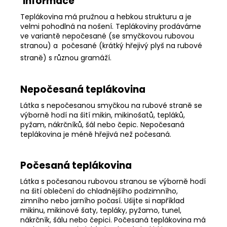
Informace
Teplákovina má pružnou a hebkou strukturu a je
velmi pohodlná na nošení. Teplákoviny prodáváme
ve variantě nepočesané (se smyčkovou rubovou
stranou) a počesané (krátký hřejivý plyš na rubové
straně) s různou gramáží.
Nepočesaná teplákovina
Látka s nepočesanou smyčkou na rubové straně se
výborně hodí na šití mikin, mikinošatů, tepláků,
pyžam, nákrčníků, šál nebo čepic. Nepočesaná
teplákovina je méně hřejivá než počesaná.
Počesaná teplákovina
Látka s počesanou rubovou stranou se výborně hodí
na šití oblečení do chladnějšího podzimního,
zimního nebo jarního počasí. Ušijte si například
mikinu, mikinové šaty, tepláky, pyžamo, tunel,
nákrčník, šálu nebo čepici. Počesaná teplákovina má