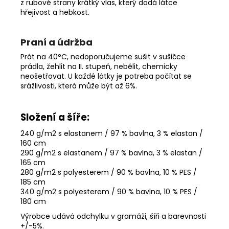
z rubové strany krátký vlas, který dodá látce
hřejivost a hebkost.
Praní a údržba
Prát na 40°C, nedoporučujeme sušit v sušičce
prádla, žehlit na II. stupeň, nebělit, chemicky
neošetřovat. U každé látky je potreba počítat se
srážlivosti, která může být až 6%.
Složení a šíře:
240 g/m2 s elastanem / 97 % bavlna, 3 % elastan /
160 cm
290 g/m2 s elastanem / 97 % bavlna, 3 % elastan /
165 cm
280 g/m2 s polyesterem / 90 % bavlna, 10 % PES /
185 cm
340 g/m2 s polyesterem / 90 % bavlna, 10 % PES /
180 cm
Výrobce udává odchylku v gramáži, šíři a barevnosti
+/-5%
.