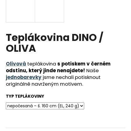
a
j
í
t
Teplákovina DINO /
?
OLIVA
Olivová
teplákovina
s potiskem v černém
HLEDAT
odstínu, který jinde nenajdete!
Naše
jednobarevky
jsme nechali potisknout
originálně navrženým motivem.
D
TYP TEPLÁKOVINY
o
p
o
r
u