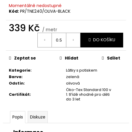
č
Momentálně nedostupné
u
Kód:
PR/TNE240/OLIVA-BLACK
j
e
339 Kč
m
/ metr
e
Měrná
DO KOŠÍKU
cena:
Zeptat se
Hlídat
Sdílet
Kategorie
:
Látky s potiskem
Barva
:
zelená
Odstín
:
olivová
Öko-Tex Standard 100 v
Certifikát
:
1. třídě vhodné pro děti
do 3 let
Popis
Diskuze