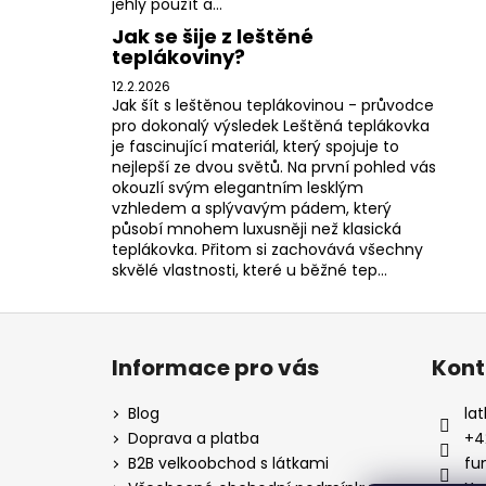
jehly použít a...
Jak se šije z leštěné
teplákoviny?
12.2.2026
Jak šít s leštěnou teplákovinou - průvodce
pro dokonalý výsledek Leštěná teplákovka
je fascinující materiál, který spojuje to
nejlepší ze dvou světů. Na první pohled vás
okouzlí svým elegantním lesklým
vzhledem a splývavým pádem, který
působí mnohem luxusněji než klasická
teplákovka. Přitom si zachovává všechny
skvělé vlastnosti, které u běžné tep...
Z
á
Informace pro vás
Kont
p
a
Blog
lat
t
Doprava a platba
+4
í
B2B velkoobchod s látkami
fu