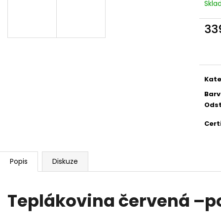
Skl
33
Měr
cena
Kate
Bar
Odst
Cert
Popis
Diskuze
Teplákovina červená –