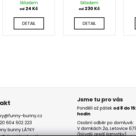
Skladem
Skladem
24 Kč
230 Kč
od
od
DETAIL
DETAIL
Jsme tu pro vás
akt
Pondělí až pátek
od 8 do 15
hodin
ky
@
funny-bunny.cz
20 604 502 223
Osobní odběr po domluvě:
V domkách 2a, Letovice 679
nny bunny LÁTKY
(bývalý areál šamotky)