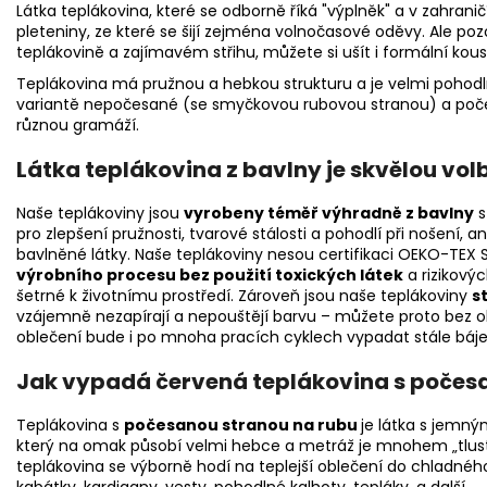
Látka teplákovina, které se odborně říká "výplněk" a v zahrani
pleteniny, ze které se šijí zejména volnočasové oděvy. Ale pozo
teplákovině a zajímavém střihu, můžete si ušít i formální kou
Teplákovina má pružnou a hebkou strukturu a je velmi pohod
variantě nepočesané (se smyčkovou rubovou stranou) a počesa
různou gramáží.
Látka teplákovina z bavlny je skvělou vol
Naše teplákoviny jsou
vyrobeny téměř výhradně z bavlny
s
pro zlepšení pružnosti, tvarové stálosti a pohodlí při nošení, an
bavlněné látky. Naše teplákoviny nesou certifikaci OEKO-TEX S
výrobního procesu bez použití toxických látek
a rizikovýc
šetrné k životnímu prostředí. Zároveň jsou naše teplákoviny
s
vzájemně nezapírají a nepouštějí barvu – můžete proto bez oba
oblečení bude i po mnoha pracích cyklech vypadat stále báj
Jak vypadá červená teplákovina s počes
Teplákovina s
počesanou stranou na rubu
je látka s
jemným
který na omak působí velmi hebce a metráž je mnohem „tlus
teplákovina se výborně hodí na teplejší oblečení do chladného 