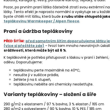
kabátky, kardigany, vesty, pohodlné kalhoty, tepláky, a další.
Pozor, po prvním praní látka částečně ztratí svou extrémní nad
látky. Tento efekt je naprosto normální a vyskytuje se u každ
byste chtěli mít látku, která bude
z rubu stále chlupatá jak
teplákovinu Warmkeeper / Alpen fleece
.
Praní a údržba teplákoviny
PŘED ŠITÍM:
před samotným šitím doporučujeme látku jen
(více si přečtěte zde)
– hrozí tam mnoho nevratných úskalí a
srážlivostí, která může být až 6 %
.
K teplákovině je potřeba přistupovat s láskou v praní i žehlen
oděvu. Doporučujeme:
teplákovinu perte maximálně na 40°C,
nesušte ji v sušičce prádla,
žehlete ji na II. stupeň,
teplákovinu nebělte ani chemicky neošetřujte.
Varianty teplákoviny – složení a šíře
290 g/m2 s elastanem / 97 % bavlna, 3 % elastan / 165 cm
280 g/m2 s polyesterem / 90 % bavlna, 10 % PES / 185 cm