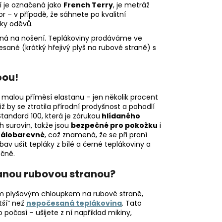
čí je označená jako
French Terry
, je metráž
r – v případě, že sáhnete po kvalitní
sky oděvů.
lná na nošení. Teplákoviny prodáváme ve
né (krátký hřejivý plyš na rubové straně) s
bou!
 malou příměsí elastanu – jen několik procent
iž by se ztratila přírodní prodyšnost a pohodlí
tandard 100, která je zárukou
hlídaného
h surovin, takže jsou
bezpečné pro pokožku
i
tálobarevné
, což znamená, že se při praní
v ušít tepláky z bílé a černé teplákoviny a
ečně.
anou rubovou stranou?
 plyšovým chloupkem na rubové straně,
tší“ než
nepočesaná teplákovina
. Tato
počasí – ušijete z ní například mikiny,