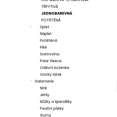
l
TŘPYTIVÁ
JEDNOBAREVNÁ
POTIŠTĚNÁ
Úplet
Náplet
Potištěná
Piké
Svetrovina
Polar fleece
Oděvní koženka
Vzorky látek
Galanterie
Nitě
Jehly
Nůžky a špendlíky
Fixační pásky
Gumy