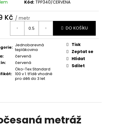
adem
Kód:
TPP340/CERVENA
9 Kč
/ metr
ná
DO KOŠÍKU
:
Tisk
Jednobarevná
gorie
:
teplákovina
Zeptat se
va
:
červená
Hlídat
ín
:
červená
Sdílet
Öko-Tex Standard
ifikát
:
100 v 1. třídě vhodné
pro děti do 3 let
počesaná metráž