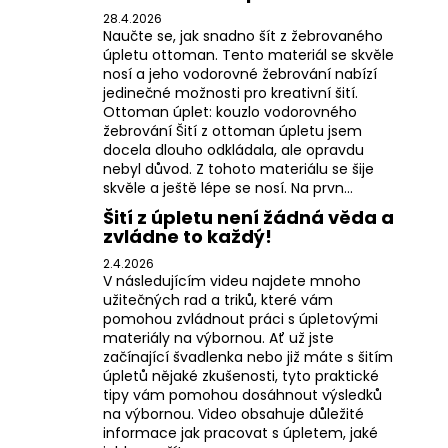
28.4.2026
Naučte se, jak snadno šít z žebrovaného
úpletu ottoman. Tento materiál se skvěle
nosí a jeho vodorovné žebrování nabízí
jedinečné možnosti pro kreativní šití.
Ottoman úplet: kouzlo vodorovného
žebrování Šití z ottoman úpletu jsem
docela dlouho odkládala, ale opravdu
nebyl důvod. Z tohoto materiálu se šije
skvěle a ještě lépe se nosí. Na prvn...
Šití z úpletu není žádná věda a
zvládne to každý!
2.4.2026
V následujícím videu najdete mnoho
užitečných rad a triků, které vám
pomohou zvládnout práci s úpletovými
materiály na výbornou. Ať už jste
začínající švadlenka nebo již máte s šitím
úpletů nějaké zkušenosti, tyto praktické
tipy vám pomohou dosáhnout výsledků
na výbornou. Video obsahuje důležité
informace jak pracovat s úpletem, jaké