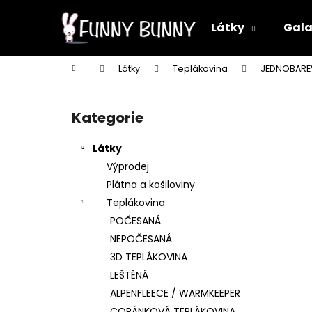
K
Přejít
na
o
Látky
Gala
obsah
Zpět
Zpět
š
do
do
í
Domů
Látky
Teplákovina
JEDNOBAR
k
obchodu
obchodu
P
o
Kategorie
Přeskočit
s
kategorie
t
Látky
r
Výprodej
a
Plátna a košiloviny
n
Teplákovina
n
POČESANÁ
í
NEPOČESANÁ
p
3D TEPLÁKOVINA
a
LEŠTĚNÁ
n
ALPENFLEECE / WARMKEEPER
e
COPÁNKOVÁ TEPLÁKOVINA