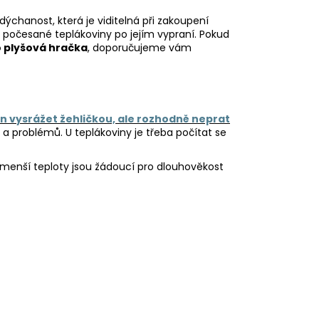
ýchanost, která je viditelná při zakoupení
é počesané teplákoviny po jejím vypraní. Pokud
o plyšová hračka
, doporučujeme vám
 vysrážet žehličkou, ale rozhodně neprat
 problémů. U teplákoviny je třeba počítat se
í, menší teploty jsou žádoucí pro dlouhověkost