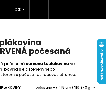
Hledat
Přihlášení
Nákupní
oplňky
Kontakty
Blog
CZK
košík
plákovina
RVENÁ počesaná
ivá počesaná
červená teplákovina
ve
ení bavlna s elastenem nebo
esterem s počesanou rubovou stranou.
EPLÁKOVINY