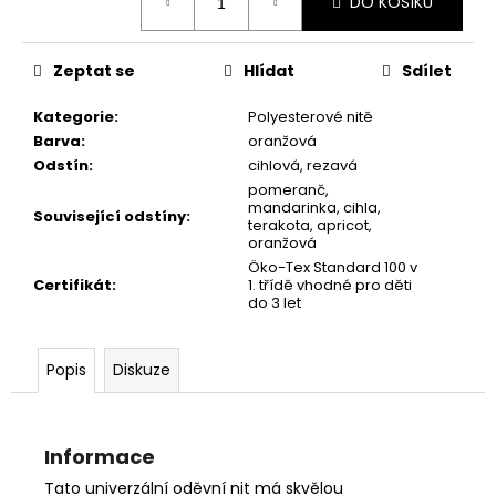
č
DO KOŠÍKU
cena:
u
j
Zeptat se
Hlídat
Sdílet
e
m
Kategorie
:
Polyesterové nitě
e
Barva
:
oranžová
Odstín
:
cihlová, rezavá
pomeranč,
mandarinka, cihla,
Související odstíny
:
terakota, apricot,
oranžová
Öko-Tex Standard 100 v
Certifikát
:
1. třídě vhodné pro děti
do 3 let
Popis
Diskuze
Informace
Tato univerzální oděvní nit má skvělou