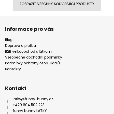
ZOBRAZIT VŠECHNY SOUVISEJÍCÍ PRODUKTY
Z
á
Informace pro vás
p
a
Blog
t
Doprava a platba
í
B2B velkoobchod s látkami
Všeobecné obchodní podmínky
Podmínky ochrany osob. údajů
Kontakty
Kontakt
latky
@
funny-bunny.cz
+420 604 502 223
funny bunny LÁTKY