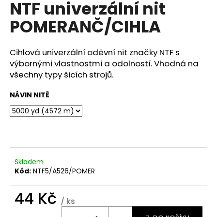
NTF univerzální nit
a
POMERANČ/CIHLA
j
í
t
Cihlová univerzální oděvní nit značky NTF s
?
výbornými vlastnostmi a odolností. Vhodná na
všechny typy šicích strojů.
NÁVIN NITĚ
HLEDAT
D
Skladem
o
Kód:
NTF5/A526/POMER
p
o
44 Kč
r
/ ks
u
Měrná