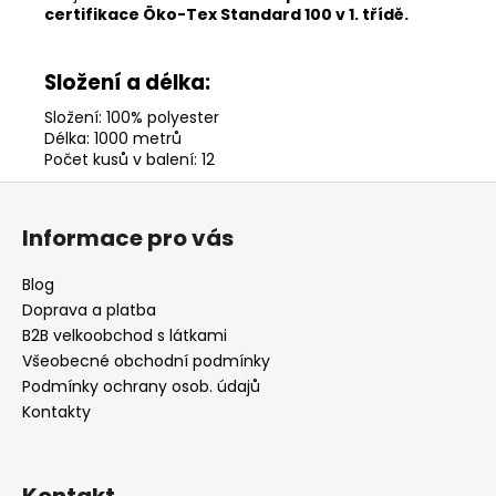
certifikace Öko-Tex Standard 100 v 1. třídě.
Složení a délka:
Složení: 100% polyester
Délka: 1000 metrů
Počet kusů v balení: 12
Z
á
Informace pro vás
p
a
Blog
t
Doprava a platba
í
B2B velkoobchod s látkami
Všeobecné obchodní podmínky
Podmínky ochrany osob. údajů
Kontakty
Kontakt