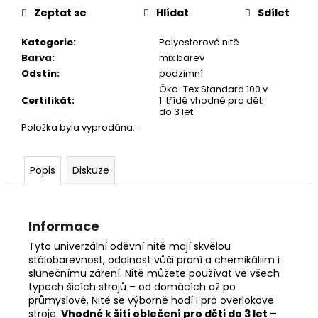
č
cena:
Zeptat se
Hlídat
Sdílet
u
j
Kategorie
:
Polyesterové nitě
e
Barva
:
mix barev
m
Odstín
:
podzimní
e
Öko-Tex Standard 100 v
Certifikát
:
1. třídě vhodné pro děti
do 3 let
Položka byla vyprodána…
Popis
Diskuze
Informace
Tyto univerzální oděvní nitě mají skvělou
stálobarevnost, odolnost vůči praní a chemikáliim i
slunečnímu záření. Nitě můžete používat ve všech
typech šicích strojů – od domácích až po
průmyslové. Nitě se výborně hodí i pro overlokove
stroje.
Vhodné k šití oblečení pro děti do 3 let –