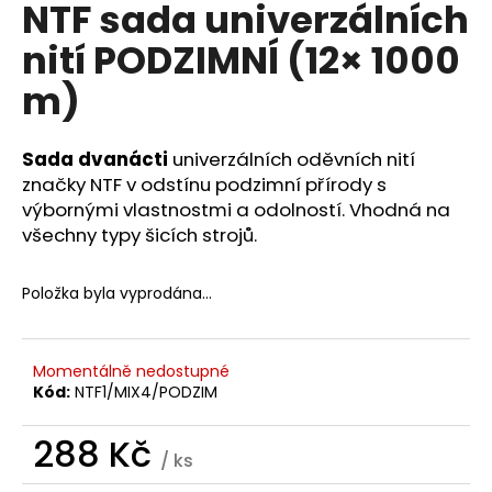
NTF sada univerzálních
a
nití PODZIMNÍ (12× 1000
j
í
m)
t
?
Sada dvanácti
univerzálních oděvních nití
značky NTF v odstínu podzimní přírody s
výbornými vlastnostmi a odolností. Vhodná na
všechny typy šicích strojů.
HLEDAT
Položka byla vyprodána…
D
o
Momentálně nedostupné
Kód:
NTF1/MIX4/PODZIM
p
o
288 Kč
r
/ ks
u
Měrná