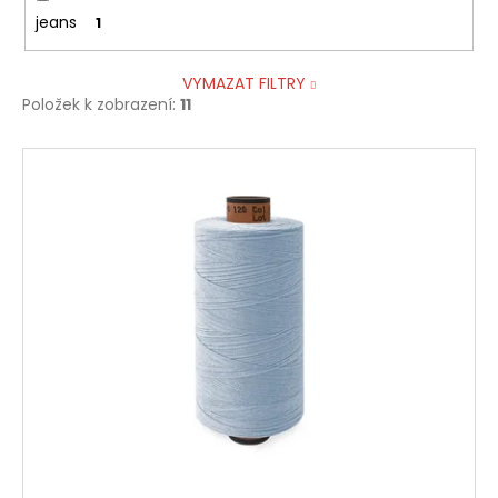
jeans
1
VYMAZAT FILTRY
Položek k zobrazení:
11
V
ý
p
i
s
p
r
o
d
u
k
t