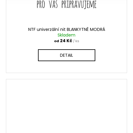
NTF univerzální nit BLANKYTNĚ MODRÁ
Skladem
24 Kč
od
/ ks
DETAIL