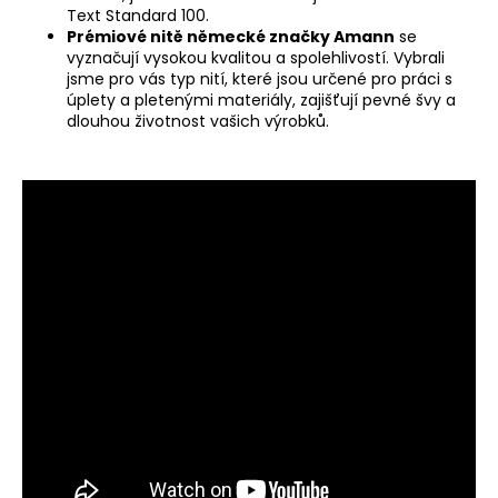
Text Standard 100.
a
Prémiové nitě německé značky Amann
se
j
vyznačují vysokou kvalitou a spolehlivostí. Vybrali
í
jsme pro vás typ nití, které jsou určené pro práci s
úplety a pletenými materiály, zajišťují pevné švy a
t
dlouhou životnost vašich výrobků.
?
HLEDAT
D
o
p
o
r
u