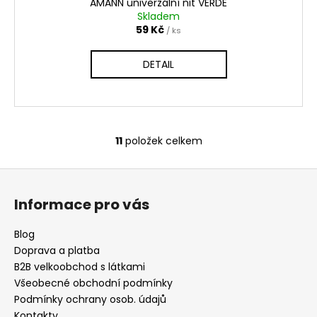
AMANN univerzální nit VERDE
Skladem
59 Kč
/ ks
DETAIL
11
položek celkem
O
v
Z
l
á
á
Informace pro vás
d
p
a
a
Blog
c
t
Doprava a platba
í
í
B2B velkoobchod s látkami
p
Všeobecné obchodní podmínky
r
Podmínky ochrany osob. údajů
v
Kontakty