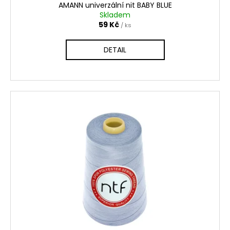
ů
AMANN univerzální nit BABY BLUE
Skladem
59 Kč
/ ks
DETAIL