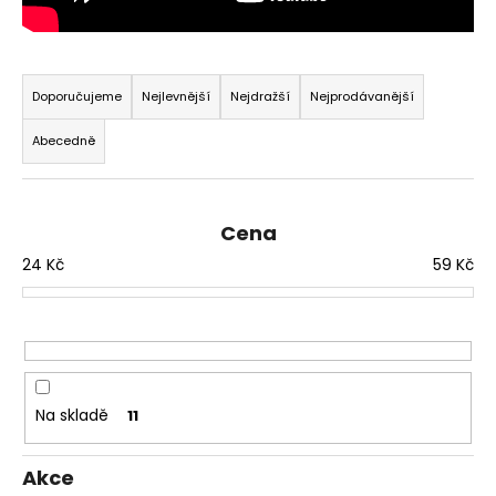
č
u
j
Ř
e
a
m
Doporučujeme
Nejlevnější
Nejdražší
Nejprodávanější
e
z
Abecedně
e
n
í
Cena
p
24
Kč
59
Kč
r
o
d
u
k
t
Na skladě
11
ů
Akce