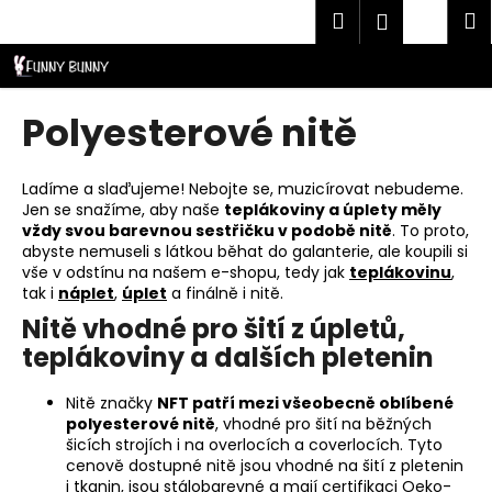
K
Přejít
Hledat
Náku
M
Přihlášen
CZK
na
o
obsah
Zpět
Zpět
košík
š
í
C
Polyesterové nitě
k
o
p
Ladíme a slaďujeme! Nebojte se, muzicírovat nebudeme.
o
Jen se snažíme, aby naše
teplákoviny a úplety měly
t
vždy svou barevnou sestřičku v podobě nitě
. To proto,
abyste nemuseli s látkou běhat do galanterie, ale koupili si
ř
vše v odstínu na našem e-shopu, tedy jak
teplákovinu
,
e
tak i
náplet
,
úplet
a finálně i nitě.
b
Nitě vhodné pro šití z úpletů,
u
teplákoviny a dalších pletenin
j
e
Nitě značky
NFT patří mezi všeobecně oblíbené
polyesterové nitě
, vhodné pro šití na běžných
t
šicích strojích i na overlocích a coverlocích. Tyto
e
cenově dostupné nitě jsou vhodné na šití z pletenin
n
i tkanin, jsou stálobarevné a mají certifikaci Oeko-