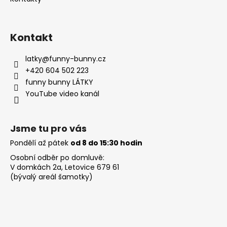
k
y
v
ý
Kontakt
p
i
latky
@
funny-bunny.cz
s
+420 604 502 223
u
funny bunny LÁTKY
YouTube video kanál
Jsme tu pro vás
Pondělí až pátek
od 8 do 15:30 hodin
Osobní odběr po domluvě:
V domkách 2a, Letovice 679 61
(bývalý areál šamotky)