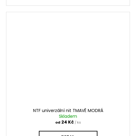
NTF univerzální nit TMAVĚ MODRÁ
Skladem
24 Kč
od
/ ks