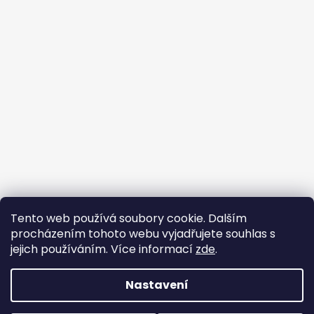
Tento web používá soubory cookie. Dalším
Buďte členem FB skupiny
procházením tohoto webu vyjadřujete souhlas s
jejich používáním. Více informací
zde
.
Nastavení
Vytvořil Shoptet