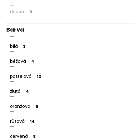
duben
0
Barva
bílá
3
béžová
4
pastelová
12
žlutá
4
oranžová
5
růžová
14
červená
8