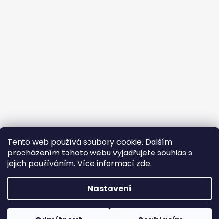
Tento web používá soubory cookie. Dalším
Buďte členem FB skupiny
procházením tohoto webu vyjadřujete souhlas s
jejich používáním. Více informací
zde
.
Nastavení
Vytvořil Shoptet
Copyright 2026
FUNNY-BUNNY látky
. Všechna práva