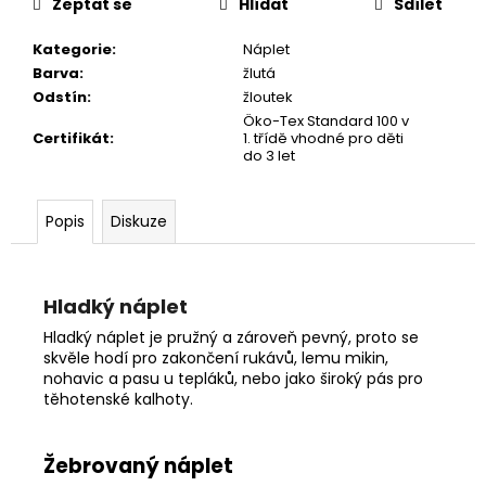
č
Zeptat se
Hlídat
Sdílet
u
j
Kategorie
:
Náplet
e
Barva
:
žlutá
m
Odstín
:
žloutek
e
Öko-Tex Standard 100 v
Certifikát
:
1. třídě vhodné pro děti
do 3 let
Popis
Diskuze
Hladký náplet
Hladký náplet je pružný a zároveň pevný, proto se
skvěle hodí pro zakončení rukávů, lemu mikin,
nohavic a pasu u tepláků, nebo jako široký pás pro
těhotenské kalhoty.
Žebrovaný náplet