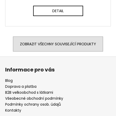
DETAIL
ZOBRAZIT VŠECHNY SOUVISEJÍCÍ PRODUKTY
Z
á
Informace pro vás
p
a
Blog
t
Doprava a platba
í
B2B velkoobchod s látkami
Všeobecné obchodní podmínky
Podmínky ochrany osob. údajů
Kontakty