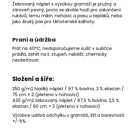
Žebrovaný náplet s vysokou gramáží je pružný a
zároveň pevný, proto se skvěle hodí pro zakončení
rukávů, lemu mikin, nohavic a pasu u tepláků, nebo
jako široký pás pro těhotenské kalhoty.
Praní a údržba
Prát na 40°C, nedoporučujeme sušit v sušičce
prádla, žehlit na II. stupeň, nebělit, chemicky
neošetřovat.
Složení a šíře:
250 g/m2 hladký náplet / 97 % bavlna, 3 % elastan /
75 cm × 2 (pleteno v nohavici)
430 g/m2 žebrovaný náplet / 97,5 % bavlna, 2,5 %
elastan / 60 cm × 2 (pleteno v nohavici)
Výrobce udává odchylku v gramáži, šíři a barevnosti
+/-5%
.