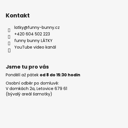
Kontakt
latky
@
funny-bunny.cz
+420 604 502 223
funny bunny LÁTKY
YouTube video kanál
Jsme tu pro vás
Pondělí až pátek
od 8 do 15:30 hodin
Osobní odběr po domluvě:
V domkách 2a, Letovice 679 61
(bývalý areál šamotky)