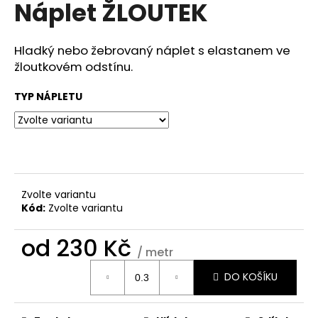
Náplet ŽLOUTEK
a
j
Hladký nebo žebrovaný náplet s elastanem ve
í
žloutkovém odstínu.
t
?
TYP NÁPLETU
HLEDAT
Zvolte variantu
Kód:
Zvolte variantu
D
od
230 Kč
o
/ metr
p
Měrná
o
DO KOŠÍKU
cena:
r
u