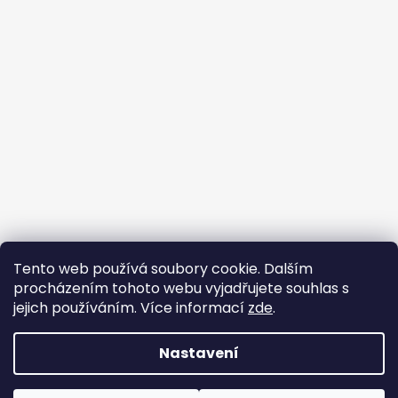
Tento web používá soubory cookie. Dalším
Buďte členem FB skupiny
procházením tohoto webu vyjadřujete souhlas s
jejich používáním. Více informací
zde
.
Nastavení
Vytvořil Shoptet
Copyright 2026
FUNNY-BUNNY látky
. Všechna práva