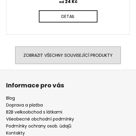
24 Kč
od
DETAIL
ZOBRAZIT VŠECHNY SOUVISEJÍCÍ PRODUKTY
Z
á
Informace pro vás
p
a
Blog
t
Doprava a platba
í
B2B velkoobchod s látkami
Všeobecné obchodní podmínky
Podmínky ochrany osob. údajů
Kontakty