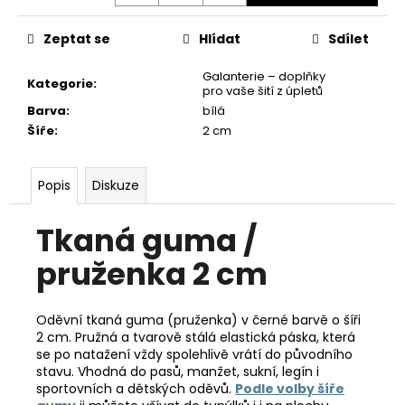
č
u
Zeptat se
Hlídat
Sdílet
j
e
Galanterie – doplňky
m
Kategorie
:
pro vaše šití z úpletů
e
Barva
:
bílá
Šíře
:
2 cm
Popis
Diskuze
Tkaná guma /
pruženka 2 cm
Oděvní tkaná guma (pruženka) v černé barvě o šíři
2 cm. Pružná a tvarově stálá elastická páska, která
se po natažení vždy spolehlivě vrátí do původního
stavu. Vhodná do pasů, manžet, sukní, legín i
sportovních a dětských oděvů.
Podle volby šíře