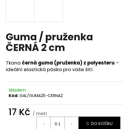
a
j
í
t
Guma / pruženka
?
ČERNÁ 2 cm
Tkana
černá guma (pruženka) z polyesteru
–
HLEDAT
ideální elastická páska pro vaše šití.
Skladem
D
Kód:
GAL/GUMA25-CERNA2
o
p
17 Kč
o
/ metr
r
Měrná
u
DO KOŠÍKU
cena: