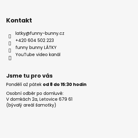
Kontakt
latky
@
funny-bunny.cz
+420 604 502 223
funny bunny LÁTKY
YouTube video kanál
Jsme tu pro vás
Pondělí až pátek
od 8 do 15:30 hodin
Osobní odběr po domluvě:
V domkách 2a, Letovice 679 61
(bývalý areál šamotky)