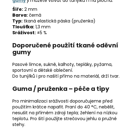
gumy
ji můžete všívat do tunýlků i i na plochu.
Šíře:
2 mm
Barva:
černá
Typ:
tkaná elastická páska (pruženka)
Tloušťka:
1,3 mm
Sráživost:
±5 %
Doporučené použití tkané oděvní
gumy
Pasové límce, sukně, kalhoty, tepláky, pyžama,
sportovní a dětské oblečení.
Do tunýlků i pro našití přímo na materiál, drží tvar.
Guma / pruženka – péče a tipy
Pro minimalizaci sráživosti doporučujeme před
použitím krátce napařit. Praní do 40 °C, nebělit,
nesušit na přímém zdroji tepla; žehlení na nízkou
teplotu. Pro šití použijte strečovou jehlu a pružné
stehy.