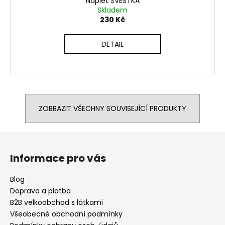
Náplet ŠVESTKA
Skladem
230 Kč
DETAIL
ZOBRAZIT VŠECHNY SOUVISEJÍCÍ PRODUKTY
Z
á
Informace pro vás
p
a
Blog
t
Doprava a platba
í
B2B velkoobchod s látkami
Všeobecné obchodní podmínky