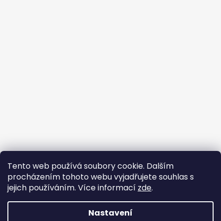
Tento web používá soubory cookie. Dalším
Buďte členem FB skupiny
procházením tohoto webu vyjadřujete souhlas s
jejich používáním. Více informací
zde
.
Nastavení
Vytvořil Shoptet