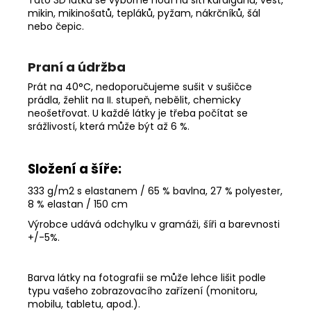
Tato 3D látka se výborně hodí na šití kardiganů, vest,
mikin, mikinošatů, tepláků, pyžam, nákrčníků, šál
nebo čepic.
Praní a údržba
Prát na 40°C, nedoporučujeme sušit v sušičce
prádla, žehlit na II. stupeň, nebělit, chemicky
neošetřovat. U každé látky je třeba počítat se
srážlivostí, která může být až 6 %.
Složení a šíře:
333 g/m2 s elastanem / 65 % bavlna, 27 % polyester,
8 % elastan / 150 cm
Výrobce udává odchylku v gramáži, šíři a barevnosti
+/-5%
.
Barva látky na fotografii se může lehce lišit podle
typu vašeho zobrazovacího zařízení (monitoru,
mobilu, tabletu, apod.).