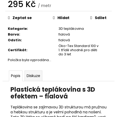
č
295 Kč
/ metr
u
Měrná
j
cena:
e
Zeptat se
Hlídat
Sdílet
m
e
Kategorie
:
3D teplákovina
Barva
:
fialová
Odstín
:
fialová
Öko-Tex Standard 100 v
Certifikát
:
1. třídě vhodné pro děti
do 3 let
Položka byla vyprodána…
Popis
Diskuze
Plastická teplákovina s 3D
efektem – fialová
Teplákovina se zajímavou 3D strukturou má pružnou
a hebkou strukturu a je velmi pohodlná na nošení.