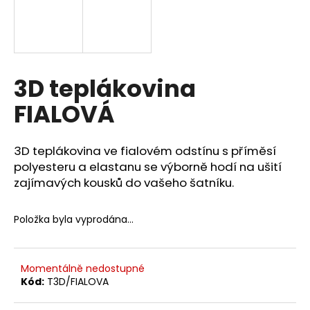
a
j
í
t
3D teplákovina
?
FIALOVÁ
3D teplákovina ve fialovém odstínu s příměsí
HLEDAT
polyesteru a elastanu se výborně hodí na ušití
zajímavých kousků do vašeho šatníku.
D
Položka byla vyprodána…
o
p
o
Momentálně nedostupné
r
Kód:
T3D/FIALOVA
u