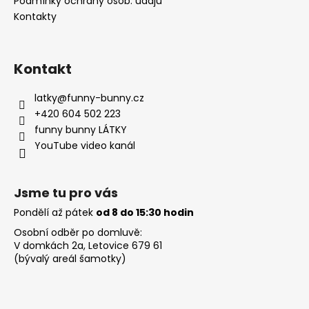
Podmínky ochrany osob. údajů
Kontakty
Kontakt
latky
@
funny-bunny.cz
+420 604 502 223
funny bunny LÁTKY
YouTube video kanál
Jsme tu pro vás
Pondělí až pátek
od 8 do 15:30 hodin
Osobní odběr po domluvě:
V domkách 2a, Letovice 679 61
(bývalý areál šamotky)