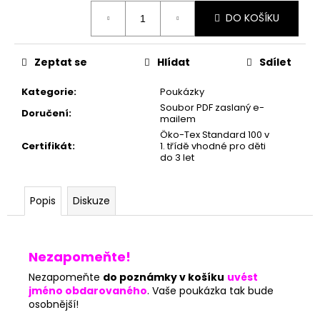
č
Měrná
u
DO KOŠÍKU
cena:
j
e
Zeptat se
Hlídat
Sdílet
m
e
Kategorie
:
Poukázky
Soubor PDF zaslaný e-
Doručení
:
mailem
Öko-Tex Standard 100 v
Certifikát
:
1. třídě vhodné pro děti
do 3 let
Popis
Diskuze
Nezapomeňte!
Nezapomeňte
do poznámky v košíku
uvést
jméno obdarovaného
. Vaše poukázka tak bude
osobnější!