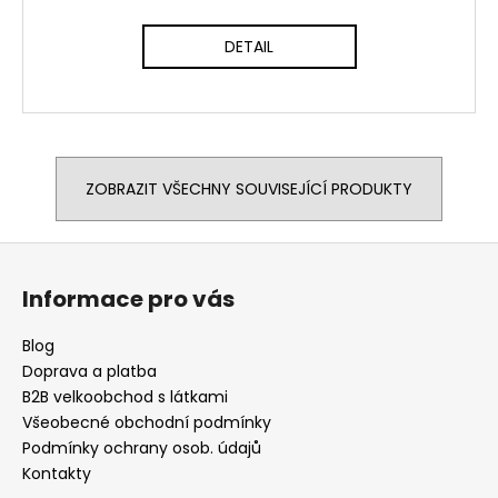
DETAIL
ZOBRAZIT VŠECHNY SOUVISEJÍCÍ PRODUKTY
Z
á
Informace pro vás
p
a
Blog
t
Doprava a platba
í
B2B velkoobchod s látkami
Všeobecné obchodní podmínky
Podmínky ochrany osob. údajů
Kontakty