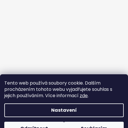
Tento web používá soubory cookie. Dalším
Buďte členem FB skupiny
procházením tohoto webu vyjadřujete souhlas s
jejich používáním. Více informací
zde
.
Nastavení
Vytvořil Shoptet
Copyright 2026
FUNNY-BUNNY látky
. Všechna práva