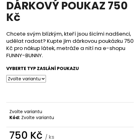
DÁRKOVÝ POUKAZ 750
a
Kč
j
í
t
Chcete svým blízkým, kteří jsou šicími nadšenci,
?
udělat radost? Kupte jim dárkovou poukázku 750
Kč pro nákup látek, metráže a nití na e-shopu
FUNNY-BUNNY.
VYBERTE TYP ZASLÁNÍ POUKAZU
HLEDAT
D
o
Zvolte variantu
p
Kód:
Zvolte variantu
o
r
750 Kč
u
/ ks