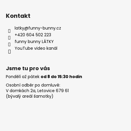
Kontakt
latky
@
funny-bunny.cz
+420 604 502 223
funny bunny LÁTKY
YouTube video kanál
Jsme tu pro vás
Pondělí až pátek
od 8 do 15:30 hodin
Osobní odběr po domluvě:
V domkách 2a, Letovice 679 61
(bývalý areál šamotky)