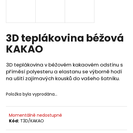
a
j
í
t
3D teplákovina béžová
?
KAKAO
3D teplákovina v béžovém kakaovém odstínu s
HLEDAT
příměsí polyesteru a elastanu se výborně hodí
na ušití zajímavých kousků do vašeho šatníku.
D
Položka byla vyprodána…
o
p
o
Momentálně nedostupné
r
Kód:
T3D/KAKAO
u