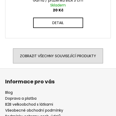
Guma / pruženka BÍLÁ 3 cm
Skladem
20 Kč
DETAIL
ZOBRAZIT VŠECHNY SOUVISEJÍCÍ PRODUKTY
Z
á
Informace pro vás
p
a
Blog
t
Doprava a platba
í
B2B velkoobchod s látkami
Všeobecné obchodní podmínky