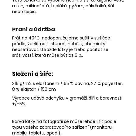
Tato 3D látka se výborně hodí na šití kardiganů, vest,
mikin, mikinošatů, tepláků, pyžam, nákrčníků, šál
nebo čepic.
Praní a údržba
Prát na 40°C, nedoporučujeme sušit v sušičce
prádla, žehlit na II. stupeň, nebělit, chemicky
neošetřovat. U každé látky je třeba počítat se
srážlivostí, která může být až 6 %.
Složení a šíře:
316 g/m2 s elastanem / 65 % bavlna, 27 % polyester,
8 % elastan / 150 cm
Výrobce udává odchylku v gramáži, šíři a barevnosti
+/-5%
.
Barva látky na fotografii se může lehce lišit podle
typu vašeho zobrazovacího zařízení (monitoru,
mobilu, tabletu, apod.).