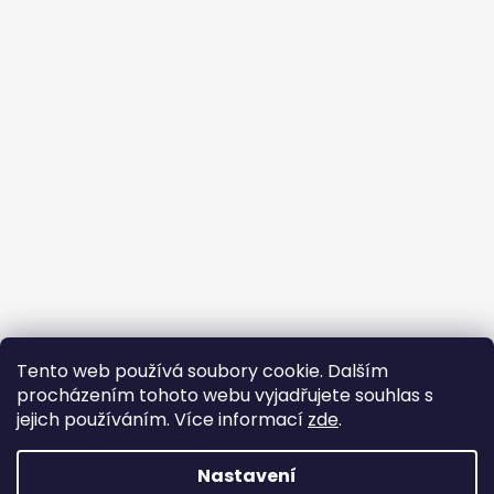
Tento web používá soubory cookie. Dalším
Buďte členem FB skupiny
procházením tohoto webu vyjadřujete souhlas s
jejich používáním. Více informací
zde
.
Nastavení
Vytvořil Shoptet