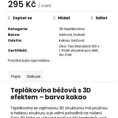
č
295 Kč
/ metr
u
Měrná
j
cena:
e
Zeptat se
Hlídat
Sdílet
m
e
Kategorie
:
3D teplákovina
Barva
:
béžová
,
hnědá
Odstín
:
kakao, béžová
Öko-Tex Standard 100 v
Certifikát
:
1. třídě vhodné pro děti
do 3 let
Položka byla vyprodána…
Popis
Diskuze
Teplákovina béžová s 3D
efektem – barva kakao
Teplákovina se zajímavou 3D strukturou má pružnou
a hebkou strukturu a je velmi pohodlná na nošení.