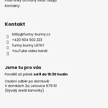
Podmínky ochrany osob. údajů
Kontakty
Kontakt
latky
@
funny-bunny.cz
+420 604 502 223
funny bunny LÁTKY
YouTube video kanál
Jsme tu pro vás
Pondělí až pátek
od 8 do 15:30 hodin
Osobní odběr po domluvě:
V domkách 2a, Letovice 679 61
(bývalý areál šamotky)