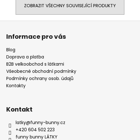
ZOBRAZIT VŠECHNY SOUVISEJÍCÍ PRODUKTY
Z
á
Informace pro vás
p
a
Blog
t
Doprava a platba
í
B2B velkoobchod s látkami
Všeobecné obchodní podmínky
Podmínky ochrany osob. údajů
Kontakty
Kontakt
latky
@
funny-bunny.cz
+420 604 502 223
funny bunny LÁTKY