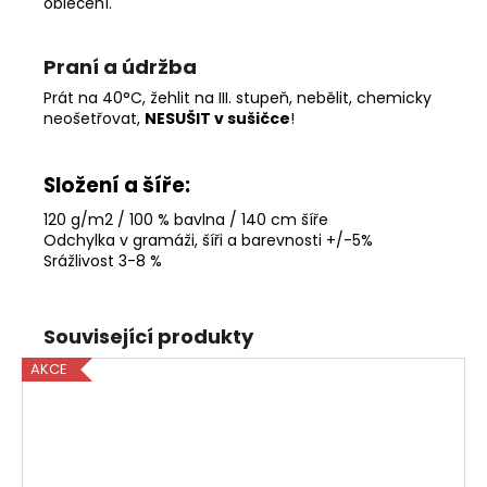
oblečení.
Praní a údržba
Prát na 40°C, žehlit na III. stupeň, nebělit, chemicky
neošetřovat,
NESUŠIT v sušičce
!
Složení a šíře:
120 g/m2 / 100 % bavlna / 140 cm šíře
Odchylka v gramáži, šíři a barevnosti +/-5%
Srážlivost 3-8 %
Související produkty
AKCE