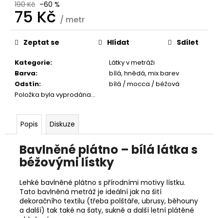
č
190 Kč
–60 %
u
75 Kč
/ metr
j
Měrná
e
cena:
Zeptat se
Hlídat
Sdílet
m
e
Kategorie
:
Látky v metráži
Barva
:
bílá
,
hnědá
,
mix barev
Odstín
:
bílá / mocca / béžová
Položka byla vyprodána…
Popis
Diskuze
Bavlněné plátno – bílá látka s
béžovými lístky
Lehké bavlněné plátno s přírodními motivy lístku.
Tato bavlněná metráž je ideální jak na šití
dekoračního textilu (třeba polštáře, ubrusy, běhouny
a další) tak také na šaty, sukně a další letní plátěné