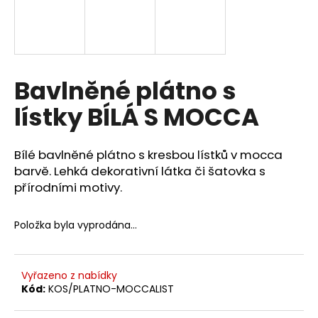
a
j
í
t
Bavlněné plátno s
?
lístky BÍLÁ S MOCCA
Bílé bavlněné plátno s kresbou lístků v mocca
HLEDAT
barvě. Lehká dekorativní látka či šatovka s
přírodními motivy.
D
Položka byla vyprodána…
o
p
o
Vyřazeno z nabídky
r
Kód:
KOS/PLATNO-MOCCALIST
u