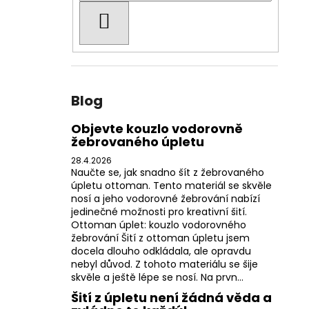
HLEDAT
Blog
Objevte kouzlo vodorovně
žebrovaného úpletu
28.4.2026
Naučte se, jak snadno šít z žebrovaného
úpletu ottoman. Tento materiál se skvěle
nosí a jeho vodorovné žebrování nabízí
jedinečné možnosti pro kreativní šití.
Ottoman úplet: kouzlo vodorovného
žebrování Šití z ottoman úpletu jsem
docela dlouho odkládala, ale opravdu
nebyl důvod. Z tohoto materiálu se šije
skvěle a ještě lépe se nosí. Na prvn...
Šití z úpletu není žádná věda a