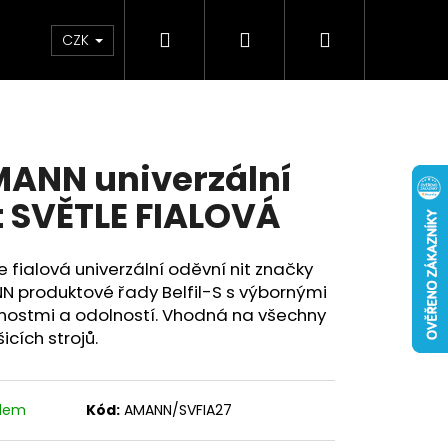
Hledat
Přihlášení
Nákupní
oplňky
Kontakty
Blog
CZK
košík
ANN univerzální
t SVĚTLE FIALOVÁ
e fialová univerzální oděvní nit značky
N produktové řady Belfil-S s výbornými
tnostmi a odolností. Vhodná na všechny
šicích strojů.
adem
Kód:
AMANN/SVFIA27