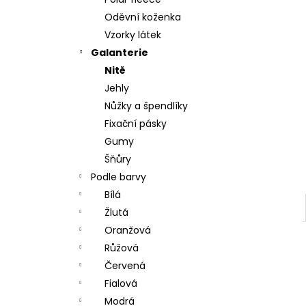
l
Oděvní koženka
Vzorky látek
Galanterie
Nitě
Jehly
Nůžky a špendlíky
Fixační pásky
Gumy
Šňůry
Podle barvy
Bílá
Žlutá
Oranžová
Růžová
Červená
Fialová
Modrá