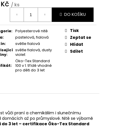
 Kč
/ ks
ná
DO KOŠÍKU
:
Tisk
gorie
:
Polyesterové nitě
va
:
pastelová
,
fialová
Zeptat se
ín
:
světle fialová
Hlídat
isející
světle fialová, dusty
Sdílet
íny
:
violet
Öko-Tex Standard
ifikát
:
100 v 1. třídě vhodné
pro děti do 3 let
st vůči praní a chemikáliim i slunečnímu
od domácích až po průmyslové. Nitě se výborně
i do 3 let – certifikace Öko-Tex Standard