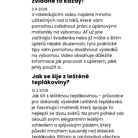
zvládne to každý!
2.4.2026
V následujícím videu najdete mnoho
užitečných rad a triků, které vám
pomohou zvládnout práci s úpletovými
materiály na výbornou. Ať už jste
začínající švadlenka nebo již máte s šitím
úpletů nějaké zkušenosti, tyto praktické
tipy vám pomohou dosáhnout výsledků
na výbornou. Video obsahuje důležité
informace jak pracovat s úpletem, jaké
jehly použít a...
Jak se šije z leštěné
teplákoviny?
12.2.2026
Jak šít s leštěnou teplákovinou - průvodce
pro dokonalý výsledek Leštěná teplákovka
je fascinující materiál, který spojuje to
nejlepší ze dvou světů. Na první pohled vás
okouzlí svým elegantním lesklým
vzhledem a splývavým pádem, který
působí mnohem luxusněji než klasická
teplákovka. Přitom si zachovává všechny