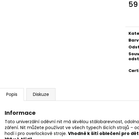
59
Měr
cena
Kate
Bar
Odst
Souv
odst
Cert
Popis
Diskuze
Informace
Tato univerzální oděvní nit má skvělou stálobarevnost, odolno
záření. Nit můžete používat ve všech typech šicích strojů – 
hodí i pro overlockové stroje.
Vhodné k šití oblečení pro dět